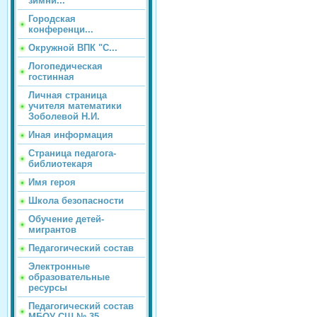
зимни...
Городская
конференци...
Окружной ВПК "С...
Логопедическая
гостинная
Личная страница
учителя математики
Зоболевой Н.И.
Иная информация
Страница педагога-
библиотекаря
Имя героя
Школа безопасности
Обучение детей-
мигрантов
Педагогический состав
Электронные
образовательные
ресурсы
Педагогический состав
МБОУ СШ № 35