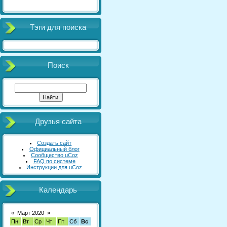
Тэги для поиска
Поиск
Друзья сайта
Создать сайт
Официальный блог
Сообщество uCoz
FAQ по системе
Инструкции для uCoz
Календарь
«
Март 2020
»
Пн
Вт
Ср
Чт
Пт
Сб
Вс