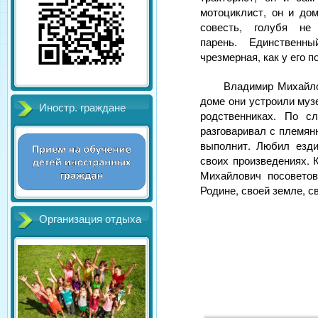
мотоциклист, он и до
совесть, голубя не
парень. Единственн
чрезмерная, как у его п
Владимир Михайло
доме они устроили муз
Иностр. граждане
родственниках. По с
разговаривал с племян
выполнит. Любил езди
своих произведениях. 
Михайлович посоветов
Родине, своей земле, с
Организация отдыха