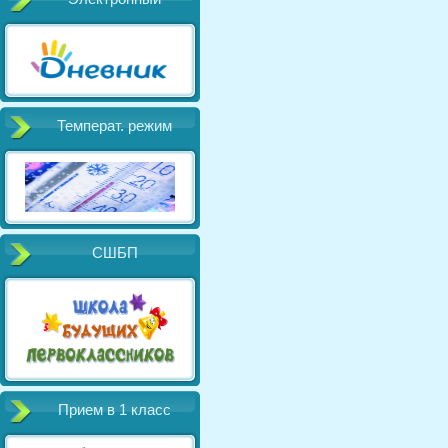
Температ. режим
СШБП
Прием в 1 класс