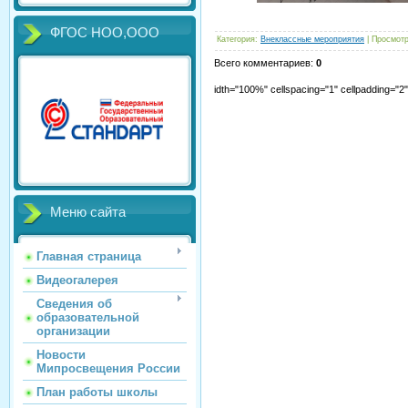
ФГОС НОО,ООО
Категория
:
Внеклассные мероприятия
|
Просмот
Всего комментариев
:
0
idth="100%" cellspacing="1" cellpadding="
Меню сайта
Главная страница
Видеогалерея
Сведения об
образовательной
организации
Новости
Мипросвещения России
План работы школы