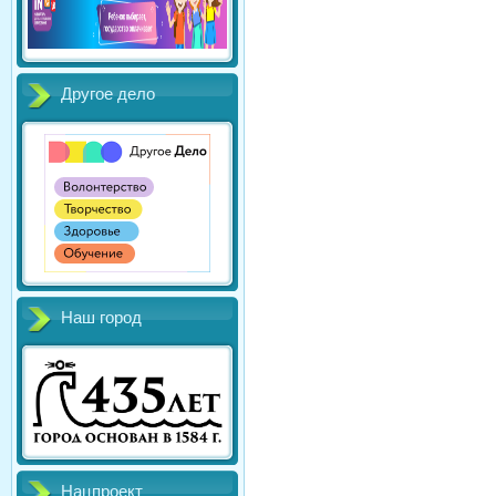
Другое дело
Наш город
Нацпроект