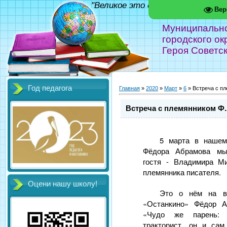
"Великое это дело - школа!" Фед
Вер
Муниципальн
городского ок
Героя Советс
Год педагога
Главная
»
2020
»
Март
»
6
» Встреча с п
Встреча с племянником Ф
5 марта в нашем
Фёдора Абрамова мы
гостя - Владимира М
племянника писателя.
Оцени нашу школу!
Это о нём на вс
«Останкино» Фёдор А
«Чудо же парень: 
тракторист, он и са