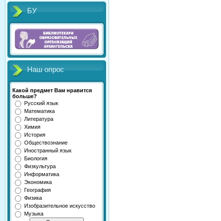
БУ
Наш опрос
Какой предмет Вам нравится
больше?
Русский язык
Математика
Литература
Химия
История
Обществознание
Иностранный язык
Биология
Физкультура
Информатика
Экономика
География
Физика
Изобразительное искусство
Музыка