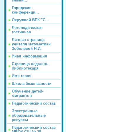
зимни...
Городская
конференци...
Окружной ВПК "С...
Логопедическая
гостинная
Личная страница
учителя математики
Зоболевой Н.И.
Иная информация
Страница педагога-
библиотекаря
Имя героя
Школа безопасности
Обучение детей-
мигрантов
Педагогический состав
Электронные
образовательные
ресурсы
Педагогический состав
МБОУ СШ № 35