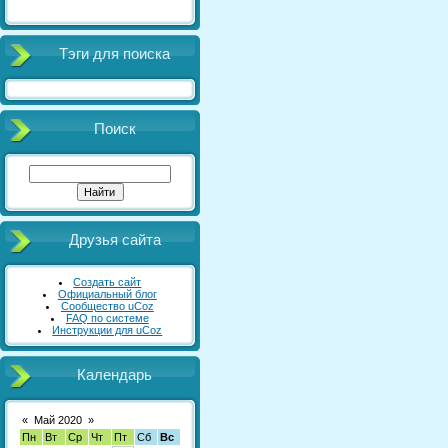
Тэги для поиска
Поиск
Друзья сайта
Создать сайт
Официальный блог
Сообщество uCoz
FAQ по системе
Инструкции для uCoz
Календарь
«
Май 2020
»
Пн
Вт
Ср
Чт
Пт
Сб
Вс