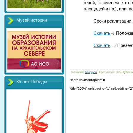
герой, с именем кото
площадей и пр.), или, 
Сроки реализации Пр
Музей истории
Скачать
→ Положен
Скачать
→ Презент
Категория
:
Конкурсы
|
Просмотров
:
365
|
Добави
Всего комментариев
:
0
85 лет Победы
idth="100%" cellspacing="1" cellpadding="