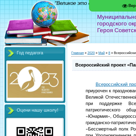
"Великое это дело - школа!" Фед
Вер
Муниципальн
городского ок
Героя Советс
Год педагога
Главная
»
2020
»
Май
»
8
» Всероссийски
Всероссийский проект «П
Всероссийский пр
приурочен к празднова
Великой Отечественно
при поддержке Всер
патриотического общ
Оцени нашу школу!
«Юнармия», Общеросси
гражданско-патрио
«Бессмертный полк Ро
при Уполномоченном 