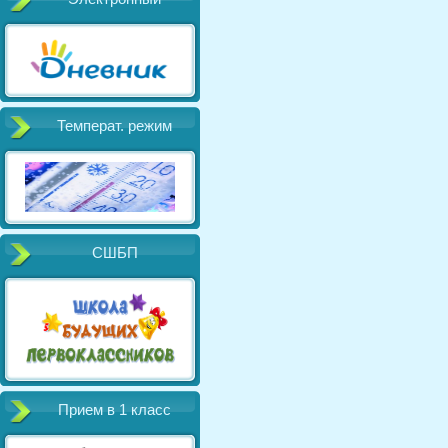
Температ. режим
СШБП
Прием в 1 класс