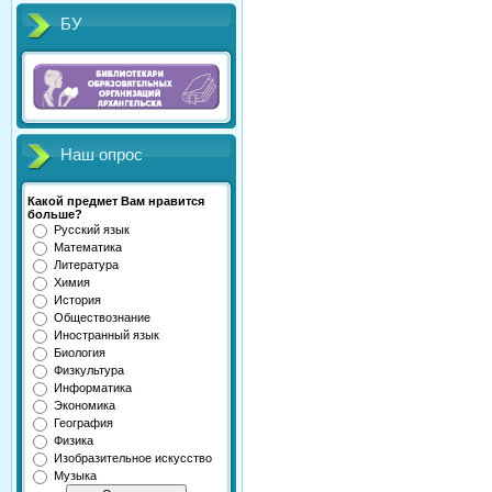
БУ
Наш опрос
Какой предмет Вам нравится
больше?
Русский язык
Математика
Литература
Химия
История
Обществознание
Иностранный язык
Биология
Физкультура
Информатика
Экономика
География
Физика
Изобразительное искусство
Музыка