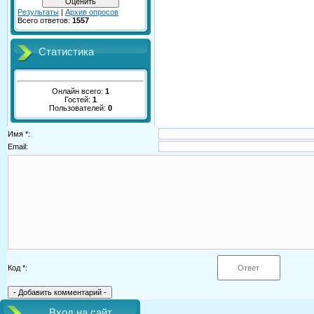
Результаты
|
Архив опросов
Всего ответов:
1557
Статистика
Онлайн всего:
1
Гостей:
1
Пользователей:
0
Имя *:
Email:
Код *:
Вход на сайт