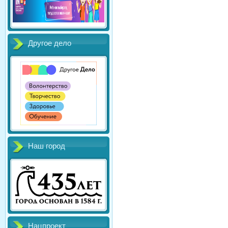
Другое дело
Наш город
Нацпроект