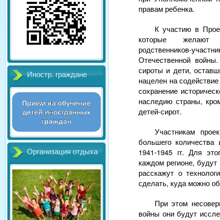
правам ребенка.
К участию в Прое
которые желают 
родственников-уч
Отечественной войны.
сироты и дети, оставш
Иностр. граждане
нацелен на содействие
сохранение историческ
наследию страны, кром
детей-сирот.
Участникам прое
большего количества 
1941-1945 гг. Для эт
Организация отдыха
каждом регионе, будут
расскажут о технолог
сделать, куда можно о
При этом несовер
войны они будут иссле