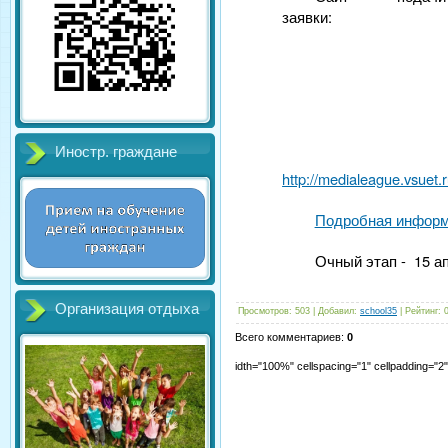
заявки:
Иностр. граждане
http://medialeague.vsuet.r
Подробная инфор
Очный этап - 15 а
Организация отдыха
Просмотров
:
503
|
Добавил
:
school35
|
Рейтинг
:
Всего комментариев
:
0
idth="100%" cellspacing="1" cellpadding="