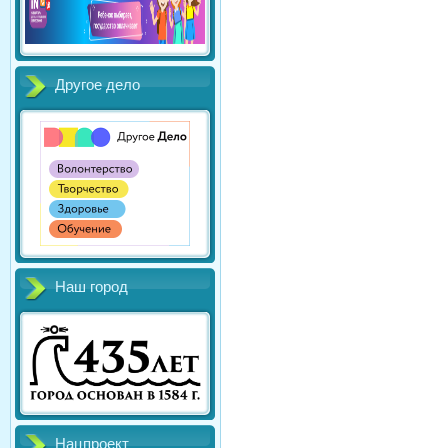
Другое дело
Наш город
Нацпроект