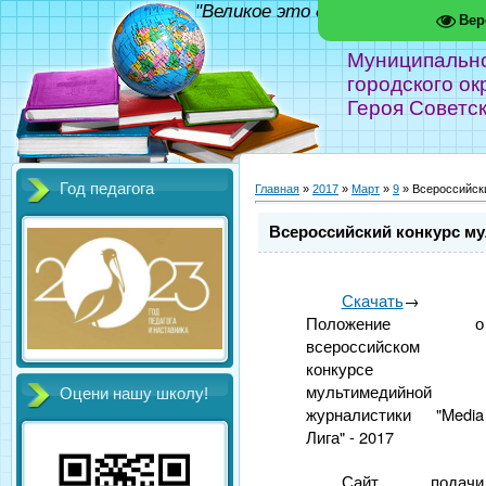
"Великое это дело - школа!" Фед
Вер
Муниципальн
городского ок
Героя Советс
Год педагога
Главная
»
2017
»
Март
»
9
» Всероссийски
Всероссийский конкурс му
Скачать
→
Положение о
всероссийском
конкурсе
мультимедийной
Оцени нашу школу!
журналистики "Media
Лига" - 2017
Сайт подачи