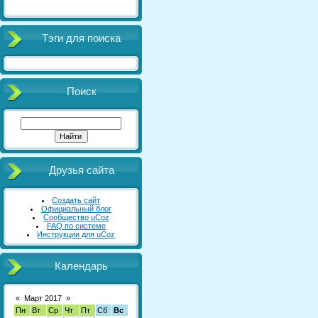
Тэги для поиска
Поиск
Друзья сайта
Создать сайт
Официальный блог
Сообщество uCoz
FAQ по системе
Инструкции для uCoz
Календарь
«
Март 2017
»
Пн
Вт
Ср
Чт
Пт
Сб
Вс