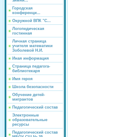
зимни...
Городская
конференци...
Окружной ВПК "С...
Логопедическая
гостинная
Личная страница
учителя математики
Зоболевой Н.И.
Иная информация
Страница педагога-
библиотекаря
Имя героя
Школа безопасности
Обучение детей-
мигрантов
Педагогический состав
Электронные
образовательные
ресурсы
Педагогический состав
МБОУ СШ № 35