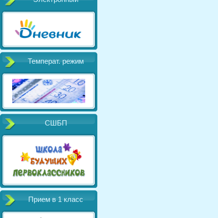
Температ. режим
СШБП
Прием в 1 класс