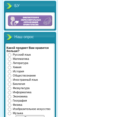
БУ
Наш опрос
Какой предмет Вам нравится
больше?
Русский язык
Математика
Литература
Химия
История
Обществознание
Иностранный язык
Биология
Физкультура
Информатика
Экономика
География
Физика
Изобразительное искусство
Музыка