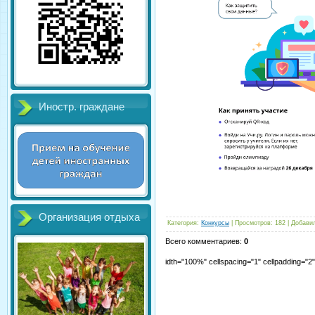
Иностр. граждане
Организация отдыха
Категория
:
Конкурсы
|
Просмотров
:
182
|
Добави
Всего комментариев
:
0
idth="100%" cellspacing="1" cellpadding="