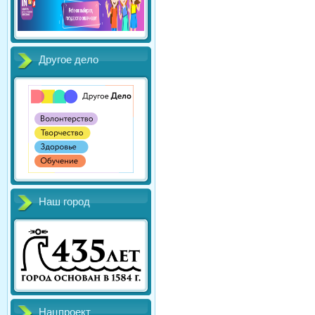
Другое дело
Наш город
Нацпроект