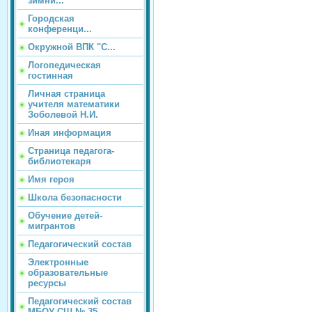
зимни...
Городская
конференци...
Окружной ВПК "С...
Логопедическая
гостинная
Личная страница
учителя математики
Зоболевой Н.И.
Иная информация
Страница педагога-
библиотекаря
Имя героя
Школа безопасности
Обучение детей-
мигрантов
Педагогический состав
Электронные
образовательные
ресурсы
Педагогический состав
МБОУ СШ № 35