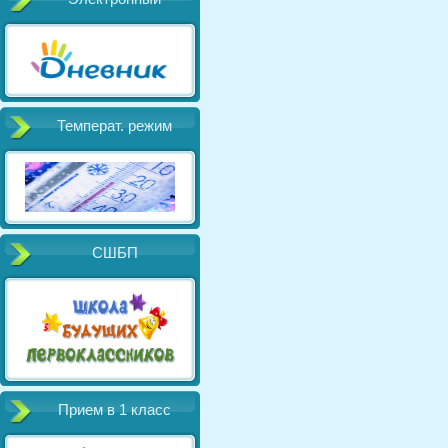
Температ. режим
СШБП
Прием в 1 класс