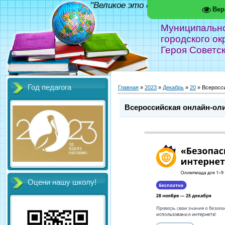
"Великое это дело - школа!" Фед
Вер
Муниципальн
городского ок
Героя Советс
Год педагога
Главная
»
2023
»
Декабрь
»
20
» Всеросси
Всероссийская онлайн-оли
Оцени нашу школу!