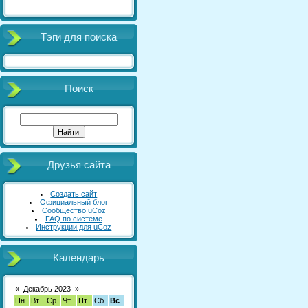
Тэги для поиска
Поиск
Друзья сайта
Создать сайт
Официальный блог
Сообщество uCoz
FAQ по системе
Инструкции для uCoz
Календарь
«
Декабрь 2023
»
Пн
Вт
Ср
Чт
Пт
Сб
Вс