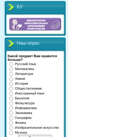
БУ
Наш опрос
Какой предмет Вам нравится
больше?
Русский язык
Математика
Литература
Химия
История
Обществознание
Иностранный язык
Биология
Физкультура
Информатика
Экономика
География
Физика
Изобразительное искусство
Музыка