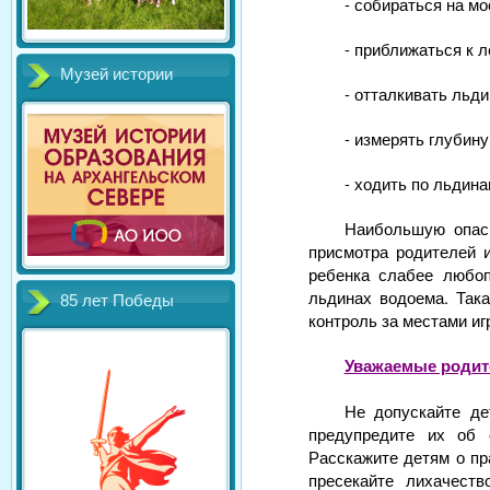
- собираться на мо
- приближаться к 
Музей истории
- отталкивать льди
- измерять глубину
- ходить по льдина
Наибольшую опасн
присмотра родителей и
ребенка слабее любоп
льдинах водоема. Така
85 лет Победы
контроль за местами иг
Уважаемые родит
Не допускайте де
предупредите их об 
Расскажите детям о пр
пресекайте лихачеств