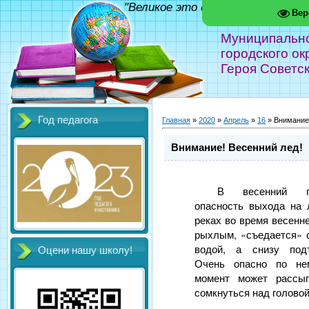
"Великое это дело - школа!" Фед
Вер
Муниципальн
городского ок
Героя Советс
Год педагога
Главная
»
2020
»
Апрель
»
16
» Внимание!
Внимание! Весенний лед!
В весенний п
опасность выхода на 
реках во время весенн
рыхлым, «съедается» 
водой, а снизу подт
Оцени нашу школу!
Очень опасно по не
момент может рассы
сомкнуться над головой