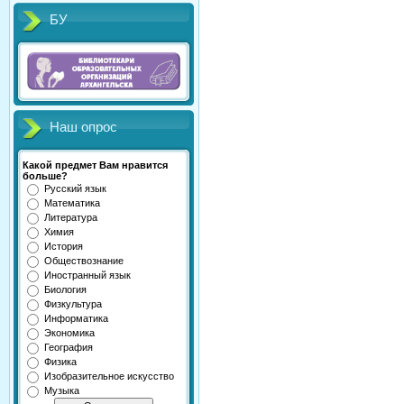
БУ
Наш опрос
Какой предмет Вам нравится
больше?
Русский язык
Математика
Литература
Химия
История
Обществознание
Иностранный язык
Биология
Физкультура
Информатика
Экономика
География
Физика
Изобразительное искусство
Музыка