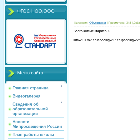
ФГОС НОО,ООО
Категория
:
Объявления
|
Просмотров
:
348
|
Доба
Всего комментариев
:
0
idth="100%" cellspacing="1" cellpadding="
Меню сайта
Главная страница
Видеогалерея
Сведения об
образовательной
организации
Новости
Мипросвещения России
План работы школы