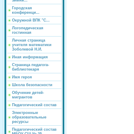
зимни...
Городская
конференци...
Окружной ВПК "С...
Логопедическая
гостинная
Личная страница
учителя математики
Зоболевой Н.И.
Иная информация
Страница педагога-
библиотекаря
Имя героя
Школа безопасности
Обучение детей-
мигрантов
Педагогический состав
Электронные
образовательные
ресурсы
Педагогический состав
МБОУ СШ № 35