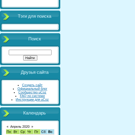
Тэги для поиска
Поиск
Друзья сайта
Создать сайт
Официальный блог
Сообщество uCoz
FAQ по системе
Инструкции для uCoz
Календарь
«
Апрель 2020
»
Пн
Вт
Ср
Чт
Пт
Сб
Вс