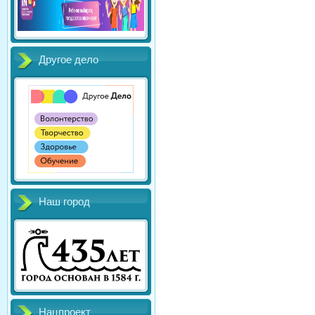
Другое дело
Наш город
Нацпроект