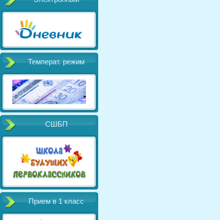
Температ. режим
СШБП
Прием в 1 класс