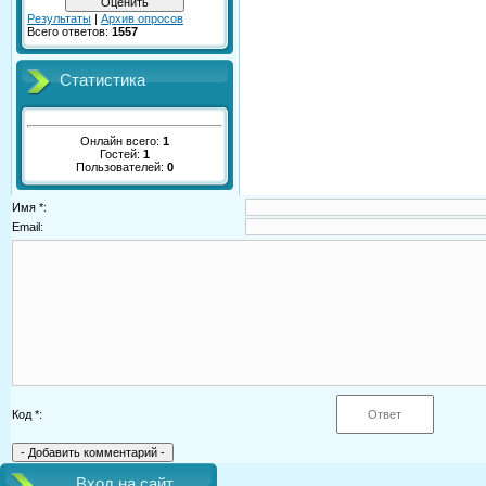
Результаты
|
Архив опросов
Всего ответов:
1557
Статистика
Онлайн всего:
1
Гостей:
1
Пользователей:
0
Имя *:
Email:
Код *:
Вход на сайт