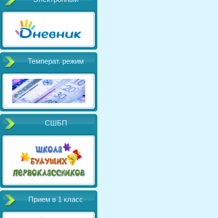
Температ. режим
СШБП
Прием в 1 класс