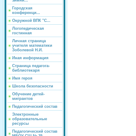
зимни...
Городская
конференци...
Окружной ВПК "С...
Логопедическая
гостинная
Личная страница
учителя математики
Зоболевой Н.И.
Иная информация
Страница педагога-
библиотекаря
Имя героя
Школа безопасности
Обучение детей-
мигрантов
Педагогический состав
Электронные
образовательные
ресурсы
Педагогический состав
МБОУ СШ № 35