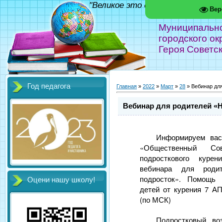
"Великое это дело - школа!" Фед
Вер
Муниципальн
городского ок
Героя Советс
Год педагога
Главная
»
2022
»
Март
»
28
» Вебинар для
Вебинар для родителей «Н
Информируем ва
«Общественный С
подросткового курен
вебинара для роди
подросток». Помощь
Оцени нашу школу!
детей от курения 7 АП
(по МСК)
Подростковый во