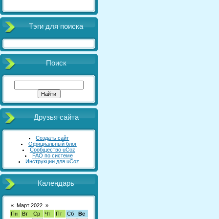
Тэги для поиска
Поиск
Друзья сайта
Создать сайт
Официальный блог
Сообщество uCoz
FAQ по системе
Инструкции для uCoz
Календарь
«
Март 2022
»
Пн
Вт
Ср
Чт
Пт
Сб
Вс