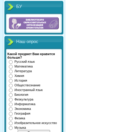
БУ
Наш опрос
Какой предмет Вам нравится
больше?
Русский язык
Математика
Литература
Химия
История
Обществознание
Иностранный язык
Биология
Физкультура
Информатика
Экономика
География
Физика
Изобразительное искусство
Музыка