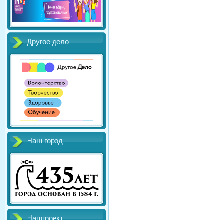
Другое дело
Наш город
Нацпроект