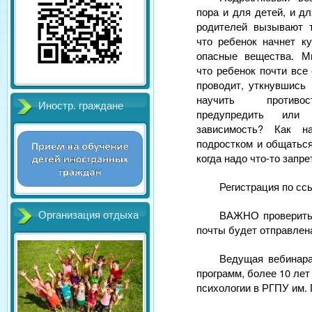
пора и для детей, и д
родителей вызывают 
что ребенок начнет к
опасные вещества. М
что ребенок почти все
проводит, уткнувшись 
научить противос
Иностр. граждане
предупредить или
зависимость? Как 
подростком и общатьс
когда надо что-то запре
Регистрация по сс
ВАЖНО проверить 
Организация отдыха
почты будет отправлена
Ведущая вебинара
программ, более 10 ле
психологии в РГПУ им. 