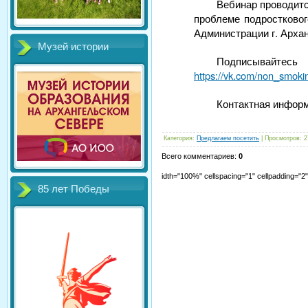
Вебинар проводит
проблеме подростковог
Администрации г. Архан
Музей истории
Подписывайт
https://vk.com/non_smoki
Контактная информа
Категория
:
Предлагаем посетить
|
Просмотров
:
2
Всего комментариев
:
0
idth="100%" cellspacing="1" cellpadding="
85 лет Победы