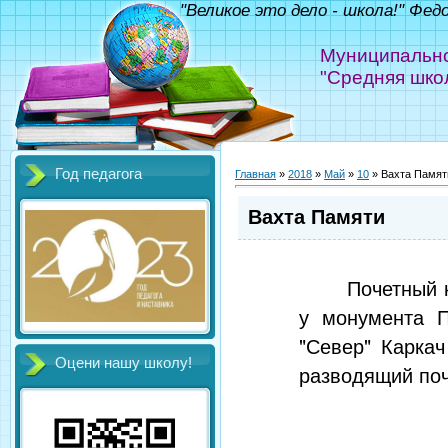
"Великое это дело - школа!" Фед
Муниципально
"Средняя шко
Год педагога
Главная
»
2018
»
Май
»
10
» Вахта Памят
Вахта Памяти
Почетный 
у монумента 
"Север" Каркач
Оцени нашу школу!
разводящий поч