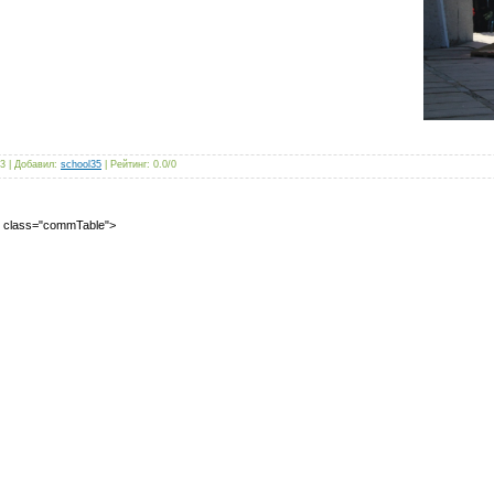
3
|
Добавил
:
school35
|
Рейтинг
:
0.0
/
0
2" class="commTable">