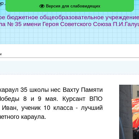
ор Абрамов
Версия для слабовидящих
е бюджетное общеобразовательное учреждение г
ла № 35 имени Героя Советского Союза П.И.Галу
и
караул 35 школы нес Вахту Памяти
Победы 8 и 9 мая. Курсант ВПО
 Иван, ученик 10 класса - лучший
етного караула.