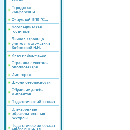
зимни...
Городская
конференци...
Окружной ВПК "С...
Логопедическая
гостинная
Личная страница
учителя математики
Зоболевой Н.И.
Иная информация
Страница педагога-
библиотекаря
Имя героя
Школа безопасности
Обучение детей-
мигрантов
Педагогический состав
Электронные
образовательные
ресурсы
Педагогический состав
МБОУ СШ № 35