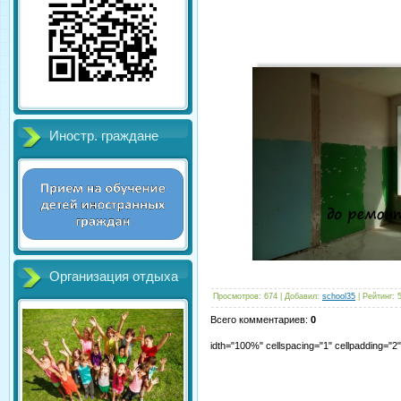
Иностр. граждане
Организация отдыха
Просмотров
:
674
|
Добавил
:
school35
|
Рейтинг
:
Всего комментариев
:
0
idth="100%" cellspacing="1" cellpadding="