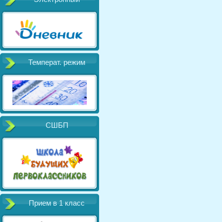
Температ. режим
СШБП
Прием в 1 класс