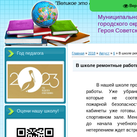
"Великое это дело - школа!" Фед
Вер
Муниципальн
городского ок
Героя Советс
Год педагога
Главная
»
2018
»
Август
»
6
» В школе ре
В школе ремонтные рабо
В нашей школе пр
работы. Уже убран
которые не соотв
пожарной безопасно
кабинеты уже готовы
Оцени нашу школу!
спортивном зале. Ме
до начала учебно
нетерпением ждет встр