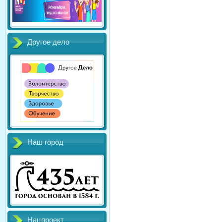
Другое дело
Наш город
Нацпроект