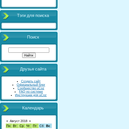
Тэги для поиска
Поиск
Друзья сайта
Создать сайт
Официальный блог
Сообщество uCoz
FAQ по системе
Инструкции для uCoz
Календарь
«
Август 2018
»
Пн
Вт
Ср
Чт
Пт
Сб
Вс