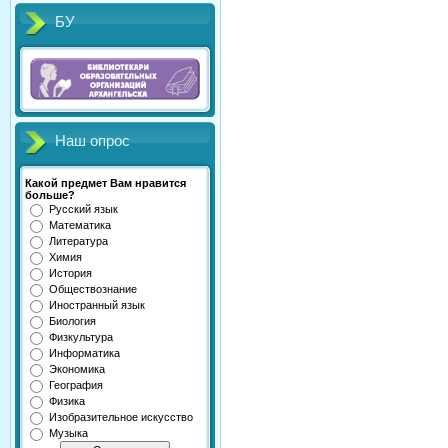
БУ
Наш опрос
Какой предмет Вам нравится
больше?
Русский язык
Математика
Литература
Химия
История
Обществознание
Иностранный язык
Биология
Физкультура
Информатика
Экономика
География
Физика
Изобразительное искусство
Музыка