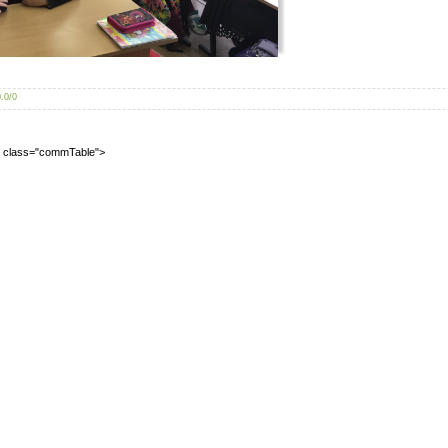
0.0
/
0
2" class="commTable">