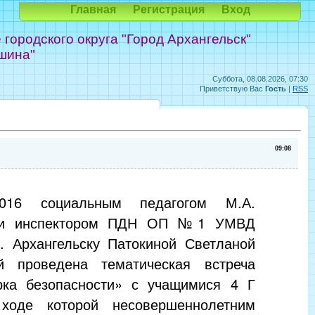
Главная
Регистрация
Вход
ородского округа "Город Архангельск"
шина"
Суббота, 08.08.2026, 07:30
Приветствую Вас
Гость
|
RSS
09:08
.2016 социальным педагогом М.А.
 и инспектором ПДН ОП №1 УМВД
г. Архангельску Патокиной Светланой
й проведена тематическая встреча
рка безопасности» с учащимися 4 Г
ходе которой несовершеннолетним