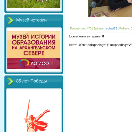
Музей истории
Просмотров
:
476
|
Добавил
:
school35
|
Рейтинг
:
Всего комментариев
:
0
idth="100%" cellspacing="1" cellpadding="
85 лет Победы