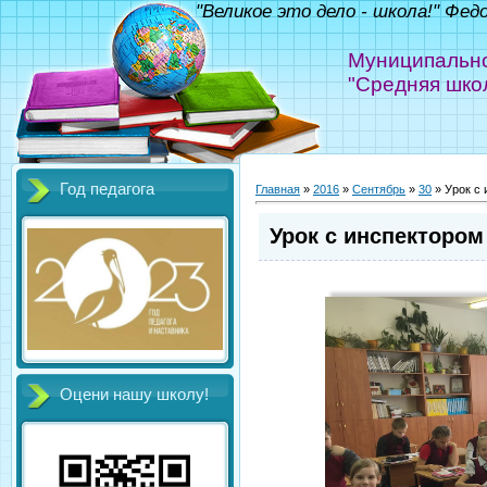
"Великое это дело - школа!" Фед
Муниципально
"Средняя шко
Год педагога
Главная
»
2016
»
Сентябрь
»
30
» Урок с
Урок с инспектором
Оцени нашу школу!