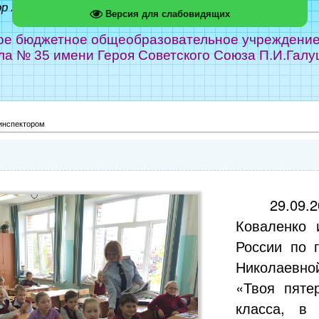
ор Абрамов
Версия для слабовидящих
е бюджетное общеобразовательное учреждение г
ла № 35 имени Героя Советского Союза П.И.Галу
 инспектором
29.09
Коваленко
России по 
Николаевно
«Твоя пяте
класса, в 