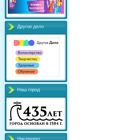
Другое дело
Наш город
Нацпроект