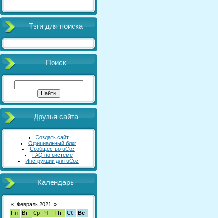
Тэги для поиска
Поиск
Друзья сайта
Создать сайт
Официальный блог
Сообщество uCoz
FAQ по системе
Инструкции для uCoz
Календарь
«
Февраль 2021
»
Пн
Вт
Ср
Чт
Пт
Сб
Вс