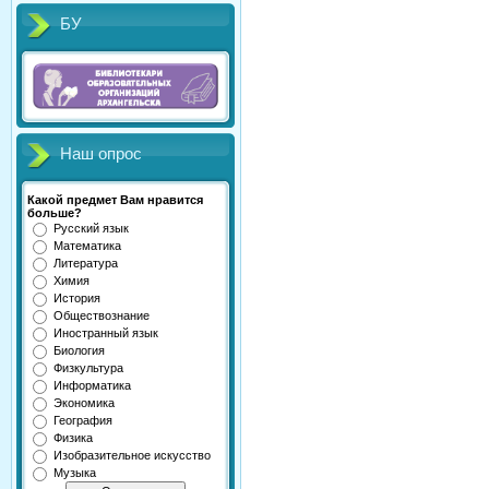
БУ
Наш опрос
Какой предмет Вам нравится
больше?
Русский язык
Математика
Литература
Химия
История
Обществознание
Иностранный язык
Биология
Физкультура
Информатика
Экономика
География
Физика
Изобразительное искусство
Музыка