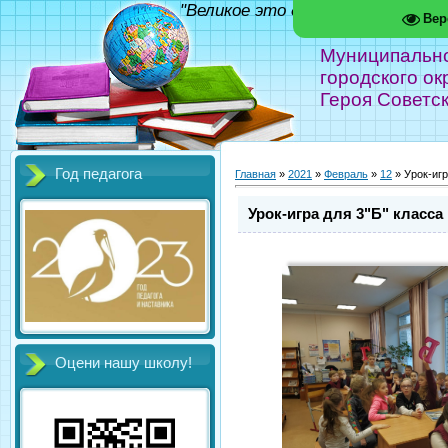
"Великое это дело - школа!" Фед
Вер
Муниципальн
городского ок
Героя Советс
Год педагога
Главная
»
2021
»
Февраль
»
12
» Урок-игр
Урок-игра для 3"Б" класса
Оцени нашу школу!