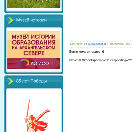
Музей истории
Категория
:
Из жизни классов
|
Просмотров
:
380
Всего комментариев
:
0
idth="100%" cellspacing="1" cellpadding="
85 лет Победы