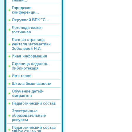
зимни...
Городская
конференци...
Окружной ВПК "С...
Логопедическая
гостинная
Личная страница
учителя математики
Зоболевой Н.И.
Иная информация
Страница педагога-
библиотекаря
Имя героя
Школа безопасности
Обучение детей-
мигрантов
Педагогический состав
Электронные
образовательные
ресурсы
Педагогический состав
МБОУ СШ № 35