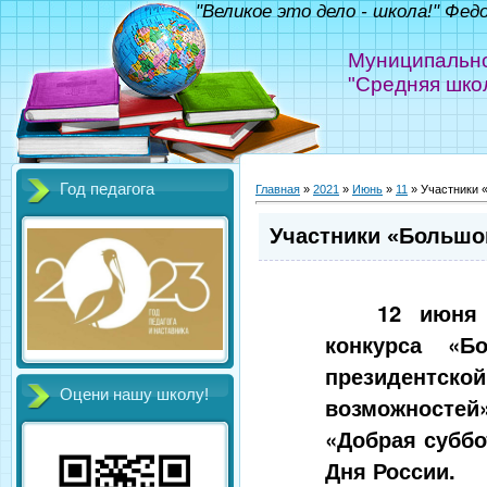
"Великое это дело - школа!" Фед
Муниципально
"Средняя шко
Год педагога
Главная
»
2021
»
Июнь
»
11
» Участники 
Участники «Большо
12 июня 
конкурса «Б
президентско
Оцени нашу школу!
возможностей»
«Добрая суббо
Дня России.