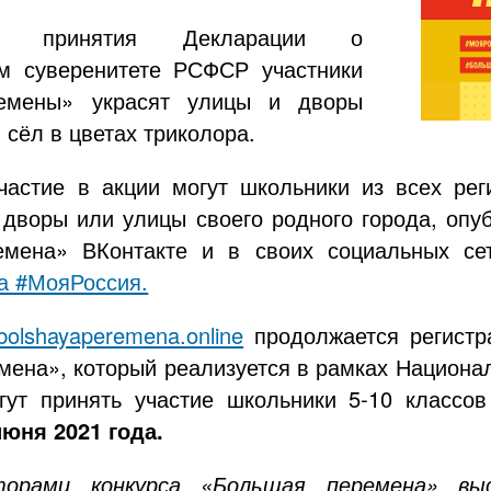
 принятия Декларации о
ом суверенитете РСФСР участники
емены» украсят улицы и дворы
 сёл в цветах триколора.
частие в акции могут школьники из всех рег
 дворы или улицы своего родного города, опу
емена» ВКонтакте и в своих социальных с
а #МояРоссия.
bolshayaperemena.online
продолжается регистра
ена», который реализуется в рамках Национал
гут принять участие школьники 5-10 классов
июня 2021 года.
торами конкурса «Большая перемена» 