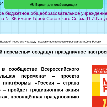
ор Абрамов
Версия для слабовидящих
е бюджетное общеобразовательное учреждение г
ла № 35 имени Героя Советского Союза П.И.Галу
«Большой перемены» создадут праздничное настроение россиянам в День России
й перемены» создадут праздничное настрое
в сообществе Всероссийского
ольшая перемена» – проекта
й платформы «Россия – страна
 – пройдет традиционная акция
та», посвящённая празднованию