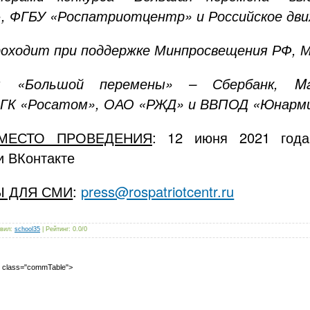
, ФГБУ «Роспатриотцентр» и Российское дви
роходит при поддержке Минпросвещения РФ, М
ы «Большой перемены» – Сбербанк, Mai
 ГК «Росатом», ОАО «РЖД» и ВВПОД «Юнарми
МЕСТО ПРОВЕДЕНИЯ
: 12 июня 2021 год
и ВКонтакте
Ы ДЛЯ СМИ
:
press@rospatriotcentr.ru
вил
:
school35
|
Рейтинг
:
0.0
/
0
2" class="commTable">