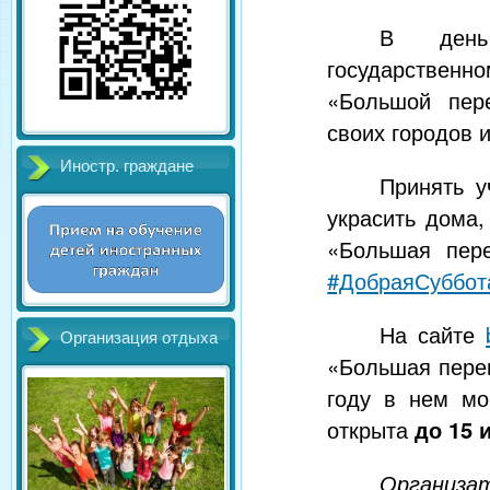
В день
государственн
«Большой пер
своих городов и
Иностр. граждане
Принять у
украсить дома,
«Большая пер
#ДобраяСуббот
На сайте
Организация отдыха
«Большая перем
году в нем мо
открыта
до 15 
Организа