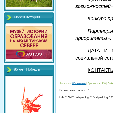
возможностей»
Конкурс п
Музей истории
Партнёр
приоритеты»,
ДАТА И 
социальной сет
КОНТАКТ
85 лет Победы
Категория
:
Объявления
|
Просмотров
:
218
|
Доба
Всего комментариев
:
0
idth="100%" cellspacing="1" cellpadding="