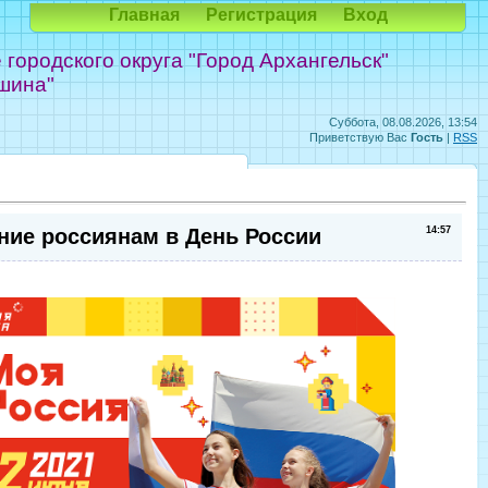
Главная
Регистрация
Вход
ородского округа "Город Архангельск"
шина"
Суббота, 08.08.2026, 13:54
Приветствую Вас
Гость
|
RSS
ние россиянам в День России
14:57