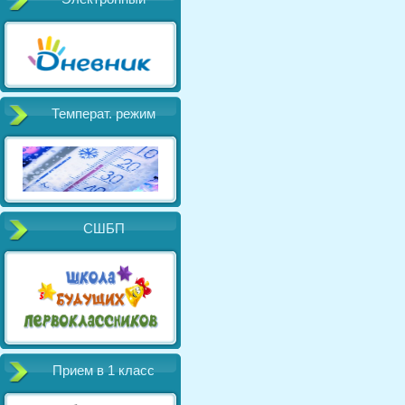
Температ. режим
СШБП
Прием в 1 класс