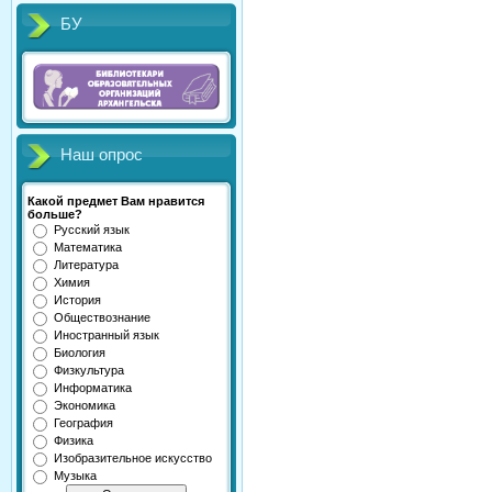
БУ
Наш опрос
Какой предмет Вам нравится
больше?
Русский язык
Математика
Литература
Химия
История
Обществознание
Иностранный язык
Биология
Физкультура
Информатика
Экономика
География
Физика
Изобразительное искусство
Музыка