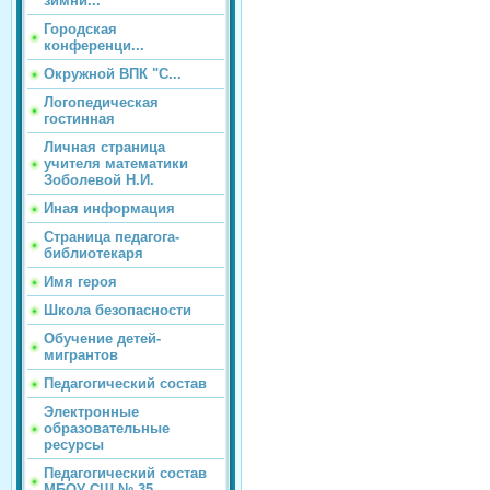
зимни...
Городская
конференци...
Окружной ВПК "С...
Логопедическая
гостинная
Личная страница
учителя математики
Зоболевой Н.И.
Иная информация
Страница педагога-
библиотекаря
Имя героя
Школа безопасности
Обучение детей-
мигрантов
Педагогический состав
Электронные
образовательные
ресурсы
Педагогический состав
МБОУ СШ № 35