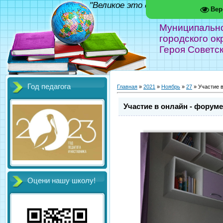
"Великое это дело - школа!" Фед
Вер
Муниципальн
городского ок
Героя Советс
Год педагога
Главная
»
2021
»
Ноябрь
»
27
» Участие 
Участие в онлайн - форум
Оцени нашу школу!