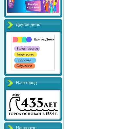
Другое дело
Наш город
Нацпроект