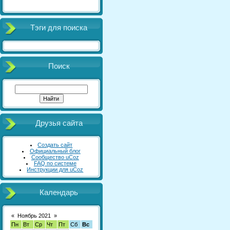
Тэги для поиска
Поиск
Друзья сайта
Создать сайт
Официальный блог
Сообщество uCoz
FAQ по системе
Инструкции для uCoz
Календарь
«
Ноябрь 2021
»
Пн
Вт
Ср
Чт
Пт
Сб
Вс