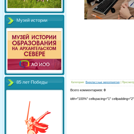
Музей истории
85 лет Победы
Категория
:
Внеклассные мероприятия
|
Просмот
Всего комментариев
:
0
idth="100%" cellspacing="1" cellpadding="