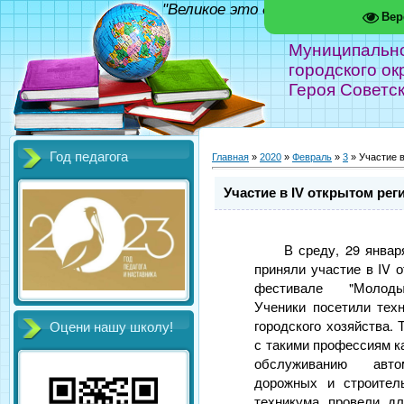
"Великое это дело - школа!" Фед
Вер
Муниципальн
городского ок
Героя Советс
Год педагога
Главная
»
2020
»
Февраль
»
3
» Участие 
Участие в IV открытом р
В среду, 29 январ
приняли участие в IV 
фестивале "Молоды
Ученики посетили тех
городского хозяйства.
Оцени нашу школу!
с такими профессиям к
обслуживанию авто
дорожных и строител
техникума провели д