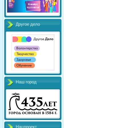
Другое дело
Наш город
Нацпроект