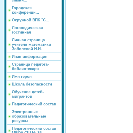
зимни...
Городская
конференци...
Окружной ВПК "С...
Логопедическая
гостинная
Личная страница
учителя математики
Зоболевой Н.И.
Иная информация
Страница педагога-
библиотекаря
Имя героя
Школа безопасности
Обучение детей-
мигрантов
Педагогический состав
Электронные
образовательные
ресурсы
Педагогический состав
МБОУ СШ № 35