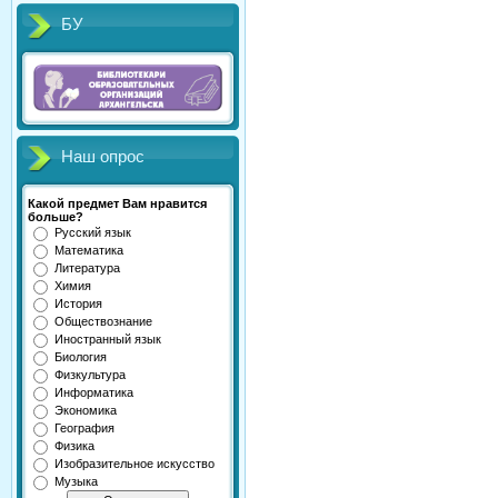
БУ
Наш опрос
Какой предмет Вам нравится
больше?
Русский язык
Математика
Литература
Химия
История
Обществознание
Иностранный язык
Биология
Физкультура
Информатика
Экономика
География
Физика
Изобразительное искусство
Музыка