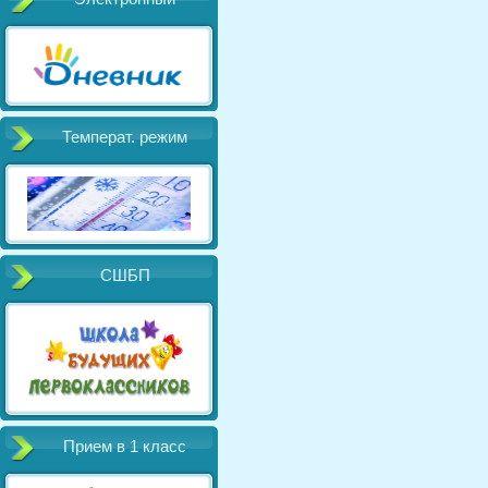
Температ. режим
СШБП
Прием в 1 класс