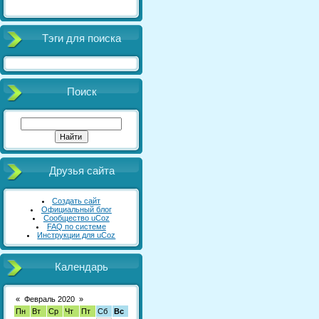
Тэги для поиска
Поиск
Друзья сайта
Создать сайт
Официальный блог
Сообщество uCoz
FAQ по системе
Инструкции для uCoz
Календарь
«
Февраль 2020
»
Пн
Вт
Ср
Чт
Пт
Сб
Вс