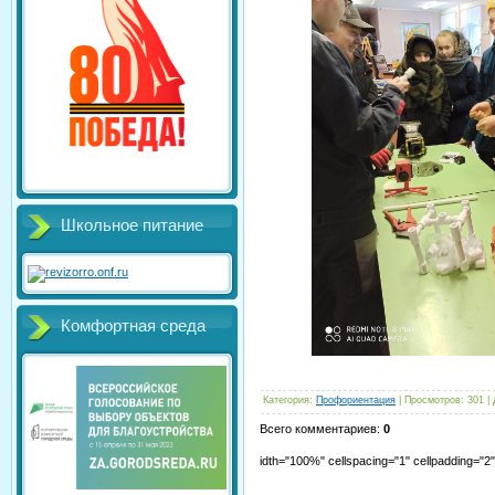
Школьное питание
Комфортная среда
Категория
:
Профориентация
|
Просмотров
:
301
|
Всего комментариев
:
0
idth="100%" cellspacing="1" cellpadding="