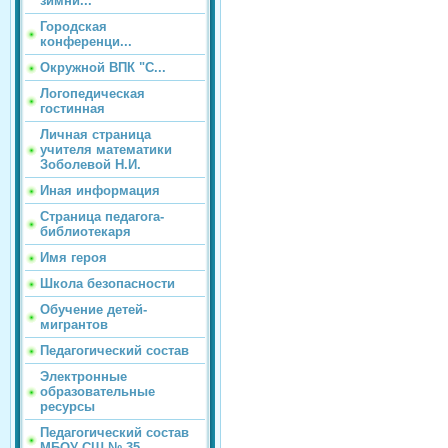
зимни...
Городская
конференци...
Окружной ВПК "С...
Логопедическая
гостинная
Личная страница
учителя математики
Зоболевой Н.И.
Иная информация
Страница педагога-
библиотекаря
Имя героя
Школа безопасности
Обучение детей-
мигрантов
Педагогический состав
Электронные
образовательные
ресурсы
Педагогический состав
МБОУ СШ № 35