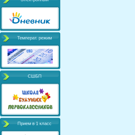
Температ. режим
СШБП
Прием в 1 класс