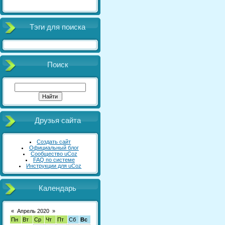
Тэги для поиска
Поиск
Друзья сайта
Создать сайт
Официальный блог
Сообщество uCoz
FAQ по системе
Инструкции для uCoz
Календарь
«
Апрель 2020
»
Пн
Вт
Ср
Чт
Пт
Сб
Вс