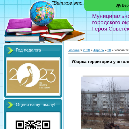
"Великое это дело - школа!" Фед
Вер
Муниципальн
городского ок
Героя Советс
Год педагога
Главная
»
2020
»
Апрель
»
30
» Уборка те
Уборка территории у школ
Оцени нашу школу!