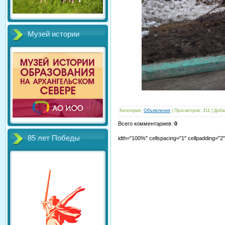
Музей истории
Категория
:
Объявления
|
Просмотров
:
311
|
Доба
Всего комментариев
:
0
85 лет Победы
idth="100%" cellspacing="1" cellpadding="