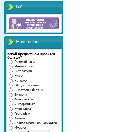
БУ
Наш опрос
Какой предмет Вам нравится
больше?
Русский язык
Математика
Литература
Химия
История
Обществознание
Иностранный язык
Биология
Физкультура
Информатика
Экономика
География
Физика
Изобразительное искусство
Музыка