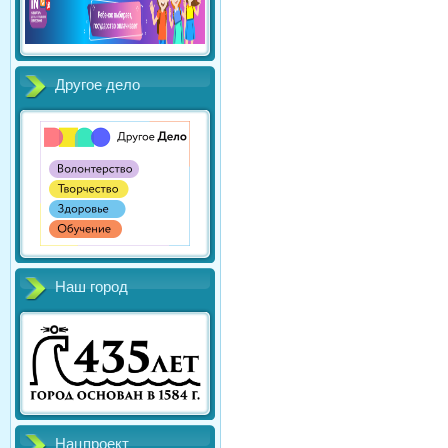
Другое дело
Наш город
Нацпроект