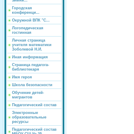
зимни...
Городская
конференци...
Окружной ВПК "С...
Логопедическая
гостинная
Личная страница
учителя математики
Зоболевой Н.И.
Иная информация
Страница педагога-
библиотекаря
Имя героя
Школа безопасности
Обучение детей-
мигрантов
Педагогический состав
Электронные
образовательные
ресурсы
Педагогический состав
МБОУ СШ № 35