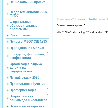
Национальный проект
...
Внедряем обновленные
ФГОС
Просмотров
:
421
|
Добавил
:
school35
|
Рейтинг
:
Федеральные
образовательные
Всего комментариев
:
0
программы
idth="100%" cellspacing="1" cellpadding="
Совет школы
Прием в МБОУ СШ №35
Преподавание ОРКСЭ
Конкурсы, фестивали,
конференции
Организация отдыха
детей и их
оздоровления
Летний отдых 2025
Профильное обучение
Профориентация
Всероссийская
олимпиада школьников
Независимая оценка к...