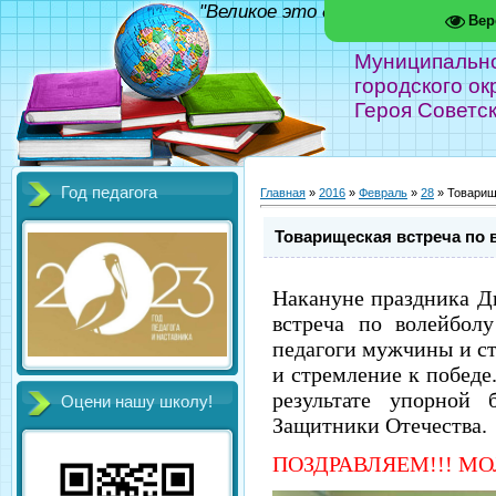
"Великое это дело - школа!" Фед
Вер
Муниципальн
городского ок
Героя Советс
Год педагога
Главная
»
2016
»
Февраль
»
28
» Товарищ
Товарищеская встреча по 
Накануне праздника Д
встреча по волейбол
педагоги мужчины и с
и стремление к победе
результате упорной
Оцени нашу школу!
Защитники Отечества.
ПОЗДРАВЛЯЕМ!!! МО