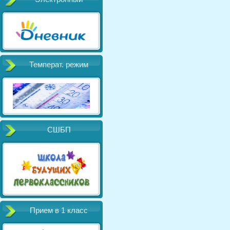
Температ. режим
СШБП
Прием в 1 класс