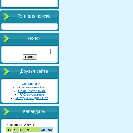
Тэги для поиска
Поиск
Друзья сайта
Создать сайт
Официальный блог
Сообщество uCoz
FAQ по системе
Инструкции для uCoz
Календарь
«
Февраль 2016
»
Пн
Вт
Ср
Чт
Пт
Сб
Вс