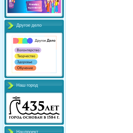
Другое дело
Наш город
Нацпроект