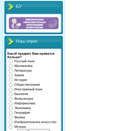
БУ
Наш опрос
Какой предмет Вам нравится
больше?
Русский язык
Математика
Литература
Химия
История
Обществознание
Иностранный язык
Биология
Физкультура
Информатика
Экономика
География
Физика
Изобразительное искусство
Музыка