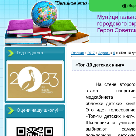
"Великое это дело - школа!" Фед
Вер
Муниципальн
городского ок
Героя Советс
Год педагога
Главная
»
2017
»
Апрель
»
5
» «Топ-10 де
«Топ-10 детских книг»
На стене второго
этажа напротив
медкабинета –
обложки детских книг!
Это идет голосование
Оцени нашу школу!
«Топ-10 детских книг».
Школьники и учителя
выбирают самую
популярную детскую