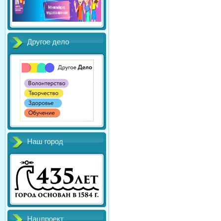
Другое дело
Наш город
Нацпроект