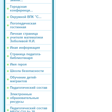
зимни...
Городская
конференци...
Окружной ВПК "С...
Логопедическая
гостинная
Личная страница
учителя математики
Зоболевой Н.И.
Иная информация
Страница педагога-
библиотекаря
Имя героя
Школа безопасности
Обучение детей-
мигрантов
Педагогический состав
Электронные
образовательные
ресурсы
Педагогический состав
МБОУ СШ № 35