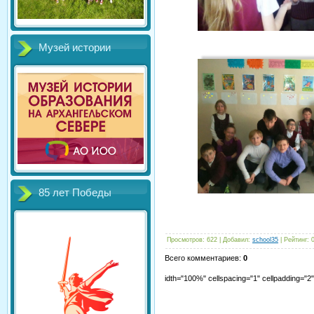
Музей истории
85 лет Победы
Просмотров
:
622
|
Добавил
:
school35
|
Рейтинг
:
Всего комментариев
:
0
idth="100%" cellspacing="1" cellpadding="