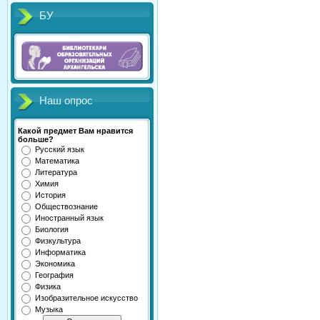
БУ
Наш опрос
Какой предмет Вам нравится
больше?
Русский язык
Математика
Литература
Химия
История
Обществознание
Иностранный язык
Биология
Физкультура
Информатика
Экономика
География
Физика
Изобразительное искусство
Музыка