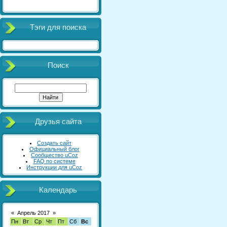
Тэги для поиска
Поиск
Друзья сайта
Создать сайт
Официальный блог
Сообщество uCoz
FAQ по системе
Инструкции для uCoz
Календарь
«
Апрель 2017
»
Пн
Вт
Ср
Чт
Пт
Сб
Вс