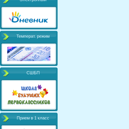
Температ. режим
СШБП
Прием в 1 класс