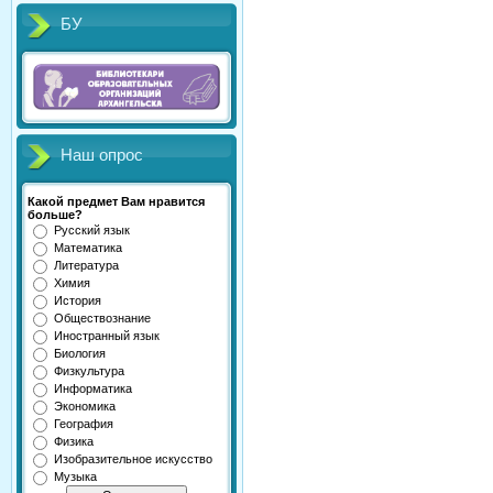
БУ
Наш опрос
Какой предмет Вам нравится
больше?
Русский язык
Математика
Литература
Химия
История
Обществознание
Иностранный язык
Биология
Физкультура
Информатика
Экономика
География
Физика
Изобразительное искусство
Музыка