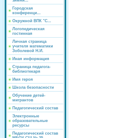
зимни...
Городская
конференци...
Окружной ВПК "С...
Логопедическая
гостинная
Личная страница
учителя математики
Зоболевой Н.И.
Иная информация
Страница педагога-
библиотекаря
Имя героя
Школа безопасности
Обучение детей-
мигрантов
Педагогический состав
Электронные
образовательные
ресурсы
Педагогический состав
МБОУ СШ № 35