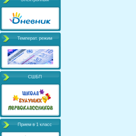
Температ. режим
СШБП
Прием в 1 класс