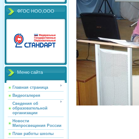
ФГОС НОО,ООО
Меню сайта
Главная страница
Видеогалерея
Сведения об
образовательной
организации
Новости
Мипросвещения России
План работы школы