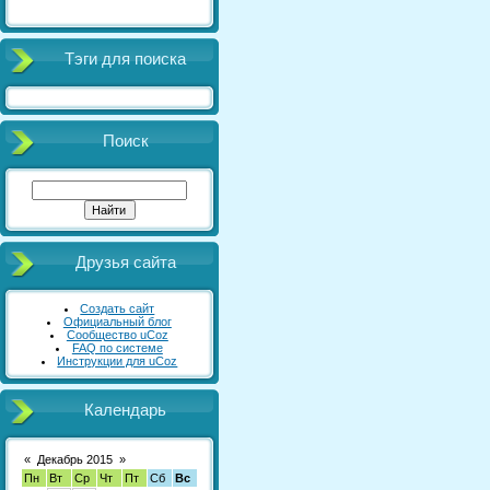
Тэги для поиска
Поиск
Друзья сайта
Создать сайт
Официальный блог
Сообщество uCoz
FAQ по системе
Инструкции для uCoz
Календарь
«
Декабрь 2015
»
Пн
Вт
Ср
Чт
Пт
Сб
Вс