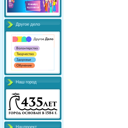
Другое дело
Наш город
Нацпроект