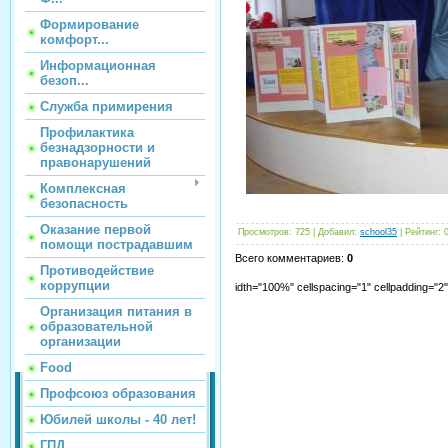
Формирование
комфорт...
Информационная
безоп...
Служба примирения
Профилактика
безнадзорности и
правонарушений
Комплексная
безопасность
Оказание первой
Просмотров
:
725
|
Добавил
:
school35
|
Рейтинг
:
помощи пострадавшим
Всего комментариев
:
0
Противодействие
коррупции
idth="100%" cellspacing="1" cellpadding="
Организация питания в
образовательной
организации
Food
Профсоюз образования
Юбилей школы - 40 лет!
ГПД