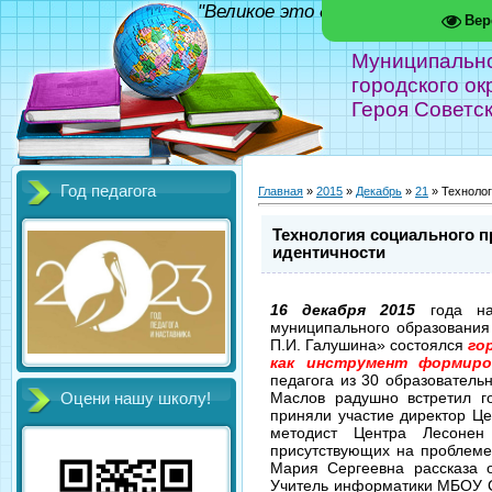
"Великое это дело - школа!" Фед
Вер
Муниципальн
городского ок
Героя Советс
Год педагога
Главная
»
2015
»
Декабрь
»
21
» Технолог
Технология социального 
идентичности
16 декабря 2015
года на 
муниципального образования
П.И. Галушина» состоялся
го
как инструмент формиро
педагога из 30 образователь
Маслов радушно встретил г
Оцени нашу школу!
приняли участие директор Ц
методист Центра Лесонен
присутствующих на проблеме
Мария Сергеевна рассказа 
Учитель информатики МБОУ С