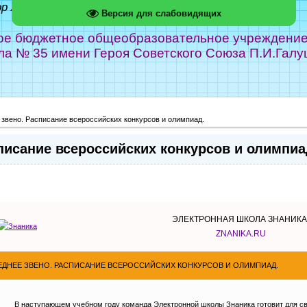
ор Абрамов
Версия для слабовидящих
е бюджетное общеобразовательное учреждение г
ла № 35 имени Героя Советского Союза П.И.Галу
звено. Расписание всероссийских конкурсов и олимпиад.
писание всероссийских конкурсов и олимпиа
ЭЛЕКТРОННАЯ ШКОЛА ЗНАНИК
ZNANIKA.RU
ЕДНЕЕ ЗВЕНО. РАСПИСАНИЕ ВСЕРОССИЙСКИХ КОНКУРСОВ И ОЛИМПИАД.
В наступающем учебном году команда Электронной школы Знаника готовит для св