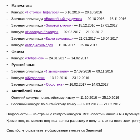
▪ Математика
⁃ Конкурс
«Потомки Пифагора»
— 6.10.2016 — 20.10.2016
⁃ Заочная олимпиада
«Волшебный сундучок»
— 20.10.2016 — 16.11.2016
⁃ Заочная олимпиада
«Золотой ключик»
— 15.12.2016 — 17.01.2017
⁃ Конкурс
«Наследие Евклида»
— 02.02.2017 — 21.02.2017
⁃ Заочная олимпиада
«Карта сокровищ»
— 21.03.2017 — 18.04.2017
⁃ Конкурс
«Клад Архимеда»
— 11.04.2017 — 25.04.2017
▪ Физика
⁃ Конкурс
«Зубрёнок»
— 24.01.2017 — 14.02.2017
▪ Русский язык
⁃ Заочная олимпиада
«Языкознание»
— 27.09.2016 — 09.11.2016
⁃ Конкурс
«Журавлик»
— 13.12.2016 — 23.12.2016
⁃ Заочная олимпиада
«Орфотека»
— 16.02.2017 — 14.03.2017
▪ Английский язык
⁃ Осенний конкурс по английскому языку — 11.10.2016 — 25.10.2016
⁃ Весенний конкурс по английскому языку — 02.03.2017 — 21.03.2017
Подробности — на странице каждого конкурса. Все новости и анонсы мы публику
Кроме того, вы можете подписаться на рассылку и получать их на свою электронн
Спасибо, что развиваете образование вместе со Знаникой!