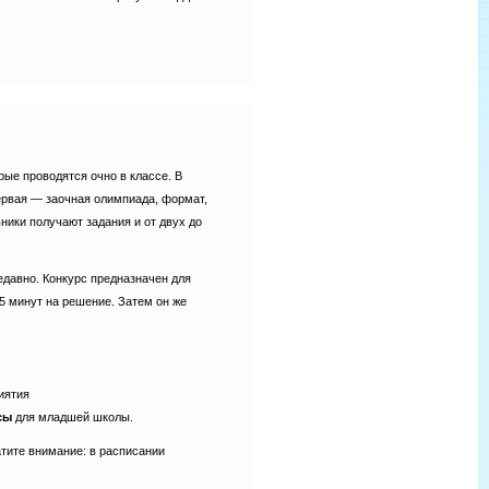
рые проводятся очно в классе. В
Первая — заочная олимпиада, формат,
ики получают задания и от двух до
едавно. Конкурс предназначен для
45 минут на решение. Затем он же
иятия
сы
для младшей школы.
тите внимание: в расписании