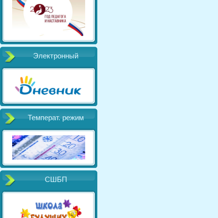
Электронный
Температ. режим
СШБП