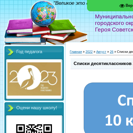
"Великое это дело - школа!" Фед
Вер
Муниципальн
городского ок
Героя Советс
Год педагога
Главная
»
2022
»
Август
»
26
» Списки де
Списки десятиклассников 
Оцени нашу школу!