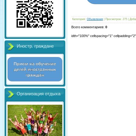
Категория
:
Объявления
|
Просмотров
:
275
|
Доба
Всего комментариев
:
0
idth="100%" cellspacing="1" cellpadding="
Иностр. граждане
Организация отдыха