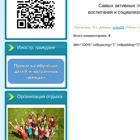
Самых активных п
воспитания и социализ
Просмотров
:
513
|
Добавил
:
school35
|
Рейтинг
:
Всего комментариев
:
0
idth="100%" cellspacing="1" cellpadding="
Иностр. граждане
Организация отдыха