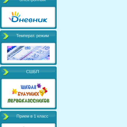
Температ. режим
СШБП
Прием в 1 класс