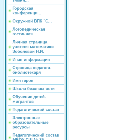
зимни...
Городская
конференци...
Окружной ВПК "С...
Логопедическая
гостинная
Личная страница
учителя математики
Зоболевой Н.И.
Иная информация
Страница педагога-
библиотекаря
Имя героя
Школа безопасности
Обучение детей-
мигрантов
Педагогический состав
Электронные
образовательные
ресурсы
Педагогический состав
МБОУ СШ № 35