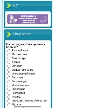
БУ
Наш опрос
Какой предмет Вам нравится
больше?
Русский язык
Математика
Литература
Химия
История
Обществознание
Иностранный язык
Биология
Физкультура
Информатика
Экономика
География
Физика
Изобразительное искусство
Музыка