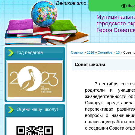
"Великое это дело - школа!" Фед
Вер
Муниципальн
городского ок
Героя Советс
Год педагога
Главная
»
2016
»
Сентябрь
»
13
» Совет 
Совет школы
7 сентября состоя
родители и учащие
жизнедеятельности об
Сидорук представила
перспективах развит
Оцени нашу школу!
вопросы о назначен
организации работы шк
о создании Совета отцо