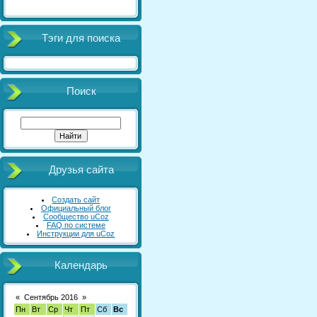
Тэги для поиска
Поиск
Друзья сайта
Создать сайт
Официальный блог
Сообщество uCoz
FAQ по системе
Инструкции для uCoz
Календарь
«
Сентябрь 2016
»
Пн
Вт
Ср
Чт
Пт
Сб
Вс