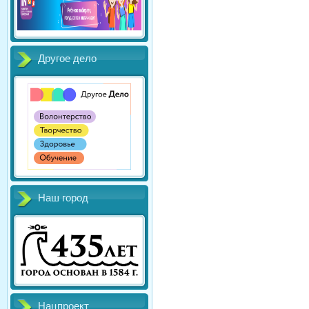
Другое дело
Наш город
Нацпроект