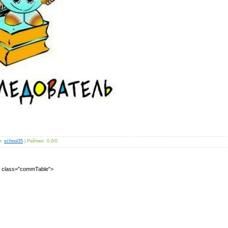
л
:
school35
|
Рейтинг
:
0.0
/
0
2" class="commTable">