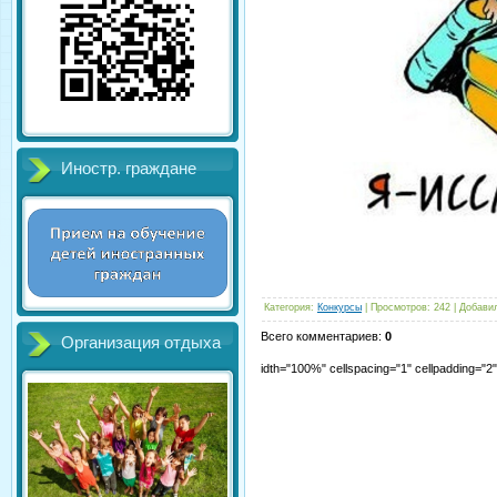
Иностр. граждане
Категория
:
Конкурсы
|
Просмотров
:
242
|
Добави
Всего комментариев
:
0
Организация отдыха
idth="100%" cellspacing="1" cellpadding="