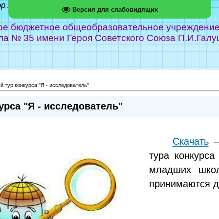
ор Абрамов
Версия для слабовидящих
е бюджетное общеобразовательное учреждение г
ла № 35 имени Героя Советского Союза П.И.Галу
 тур конкурса "Я - исследователь"
рса "Я - исследователь"
Скачать
→
тура конкурса
младших школ
принимаются
д