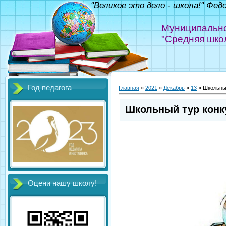
"Великое это дело - школа!" Фед
Муниципально
"Средняя шко
Год педагога
Главная
»
2021
»
Декабрь
»
13
» Школьный
Школьный тур конку
Оцени нашу школу!