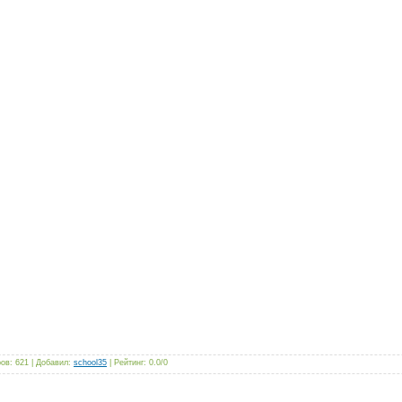
ров
:
621
|
Добавил
:
school35
|
Рейтинг
:
0.0
/
0