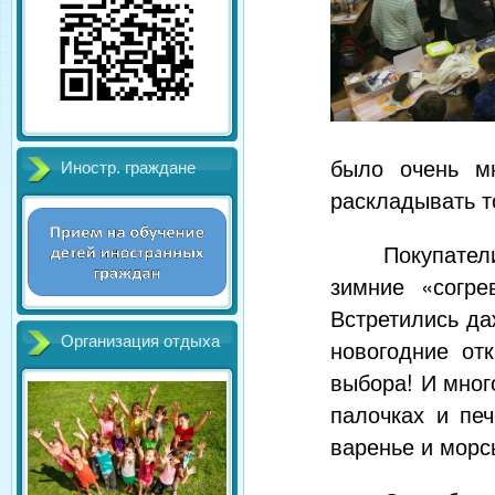
было очень мн
Иностр. граждане
раскладывать т
Покупател
зимние «согре
Встретились да
Организация отдыха
новогодние от
выбора! И мног
палочках и печ
варенье и морс