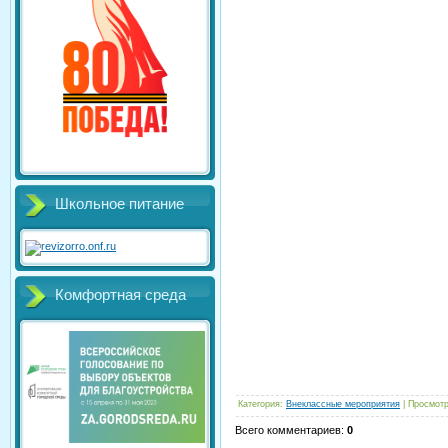
Школьное питание
Комфортная среда
Категория
:
Внеклассные мероприятия
|
Просмот
Всего комментариев
:
0