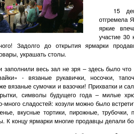
15 де
отгремела Я
яркие впеч
участие 30 
ого! Задолго до открытия ярмарки продав
овары, украшать столы.
и заполнили весь зал не зря – здесь было что 
вайки» - вязаные рукавички, носочки, тап
же вязаные сумочки и вазочки! Прихватки и сал
крытки, символы будущего года – милые хр
о-много сладостей: козули можно было встрети
енье, вкусные тортики, пирожные, трубочки,
ы. К концу ярмарки многие продавцы делали бо