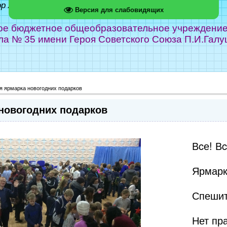
ор Абрамов
Версия для слабовидящих
е бюджетное общеобразовательное учреждение г
ла № 35 имени Героя Советского Союза П.И.Галу
 ярмарка новогодних подарков
новогодних подарков
Вcе! Вc
Ярмарк
Спешит
Нет пр