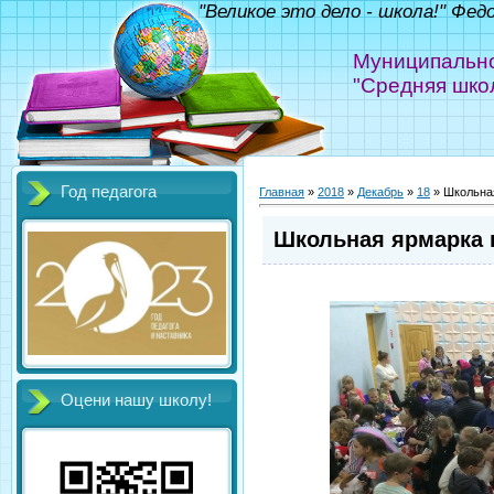
"Великое это дело - школа!" Фед
Муниципально
"Средняя шко
Год педагога
Главная
»
2018
»
Декабрь
»
18
» Школьная
Школьная ярмарка 
Оцени нашу школу!