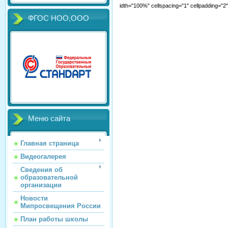
idth="100%" cellspacing="1" cellpadding="
ФГОС НОО,ООО
Меню сайта
Главная страница
Видеогалерея
Сведения об
образовательной
организации
Новости
Мипросвещения России
План работы школы