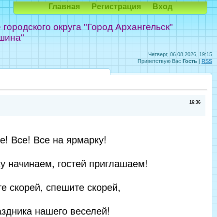
Главная
Регистрация
Вход
ородского округа "Город Архангельск"
шина"
Четверг, 06.08.2026, 19:15
Приветствую Вас
Гость
|
RSS
16:36
е! Вcе! Вcе на ярмарку!
у начинаем, гостей приглашаем!
е скорей, спешите скорей,
аздника нашего веселей!