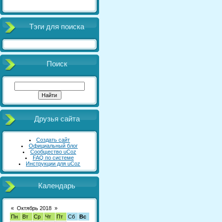
Тэги для поиска
Поиск
Друзья сайта
Создать сайт
Официальный блог
Сообщество uCoz
FAQ по системе
Инструкции для uCoz
Календарь
«
Октябрь 2018
»
Пн
Вт
Ср
Чт
Пт
Сб
Вс