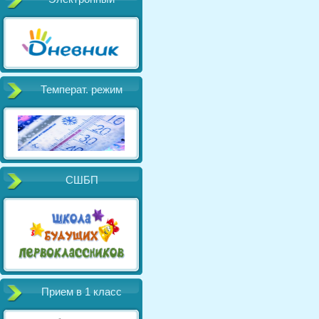
Температ. режим
СШБП
Прием в 1 класс