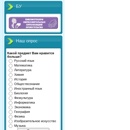
БУ
Наш опрос
Какой предмет Вам нравится
больше?
Русский язык
Математика
Литература
Химия
История
Обществознание
Иностранный язык
Биология
Физкультура
Информатика
Экономика
География
Физика
Изобразительное искусство
Музыка