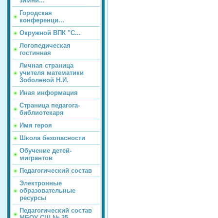
зимни...
Городская
конференци...
Окружной ВПК "С...
Логопедическая
гостинная
Личная страница
учителя математики
Зоболевой Н.И.
Иная информация
Страница педагога-
библиотекаря
Имя героя
Школа безопасности
Обучение детей-
мигрантов
Педагогический состав
Электронные
образовательные
ресурсы
Педагогический состав
МБОУ СШ № 35