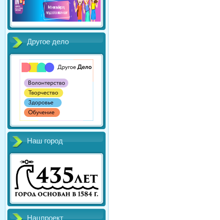
Другое дело
Наш город
Нацпроект