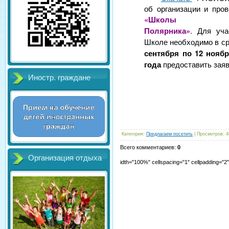
об организации и про
«Школы Юн
Полярника»
. Для уча
Школе необходимо в ср
сентября по 12 ноябр
года
предоставить заяв
Иностр. граждане
Категория
:
Предлагаем посетить
|
Просмотров
:
4
Всего комментариев
:
0
Организация отдыха
idth="100%" cellspacing="1" cellpadding="