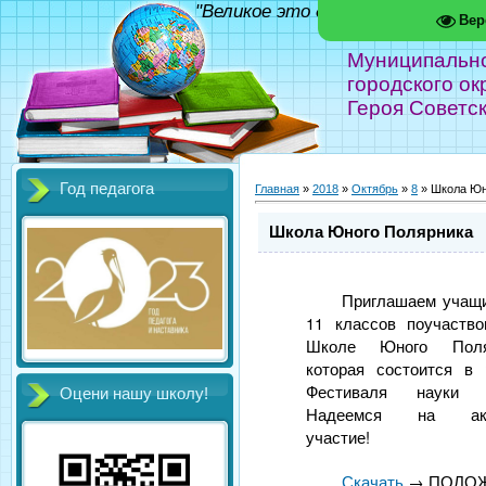
"Великое это дело - школа!" Фед
Вер
Муниципальн
городского ок
Героя Советс
Год педагога
Главная
»
2018
»
Октябрь
»
8
» Школа Юн
Школа Юного Полярника
Приглашаем учащи
11 классов поучаство
Школе Юного Поляр
которая состоится в 
Фестиваля науки 
Оцени нашу школу!
Надеемся на акт
участие!
Скачать
→ ПОЛО