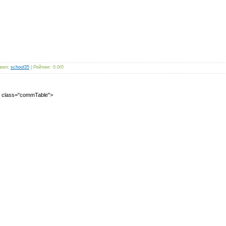
вил
:
school35
|
Рейтинг
:
0.0
/
0
2" class="commTable">