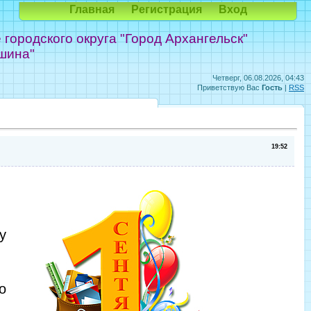
Главная
Регистрация
Вход
ородского округа "Город Архангельск"
шина"
Четверг, 06.08.2026, 04:43
Приветствую Вас
Гость
|
RSS
19:52
у
о