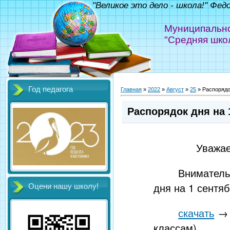
"Великое это дело - школа!" Фед
Муниципально
"Средняя шко
Год педагога
Главная
»
2022
»
Август
»
25
» Распорядок
Распорядок дня на 
Уважае
Вниматель
дня на 1 сентя
Оцени нашу школу!
скачать
→ 
классам)