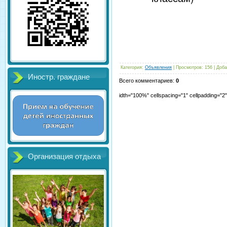
Категория
:
Объявления
|
Просмотров
:
156
|
Доба
Иностр. граждане
Всего комментариев
:
0
idth="100%" cellspacing="1" cellpadding="
Организация отдыха