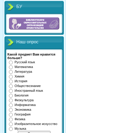
БУ
Наш опрос
Какой предмет Вам нравится
больше?
Русский язык
Математика
Литература
Химия
История
Обществознание
Иностранный язык
Биология
Физкультура
Информатика
Экономика
География
Физика
Изобразительное искусство
Музыка