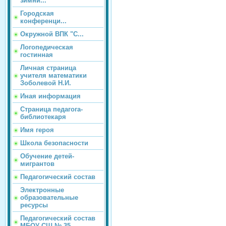
зимни...
Городская
конференци...
Окружной ВПК "С...
Логопедическая
гостинная
Личная страница
учителя математики
Зоболевой Н.И.
Иная информация
Страница педагога-
библиотекаря
Имя героя
Школа безопасности
Обучение детей-
мигрантов
Педагогический состав
Электронные
образовательные
ресурсы
Педагогический состав
МБОУ СШ № 35