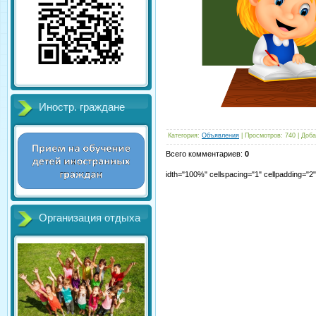
Иностр. граждане
Категория
:
Объявления
|
Просмотров
:
740
|
Доба
Всего комментариев
:
0
idth="100%" cellspacing="1" cellpadding="
Организация отдыха