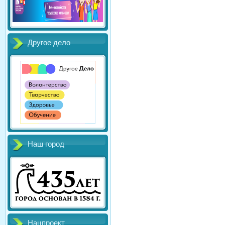
Другое дело
Наш город
Нацпроект