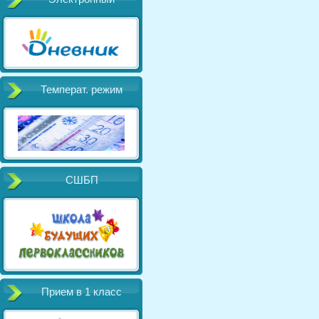
Температ. режим
СШБП
Прием в 1 класс