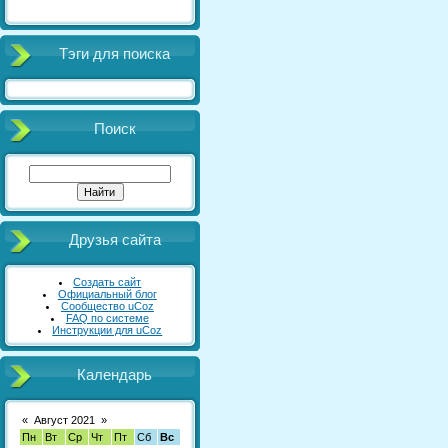
Тэги для поиска
Поиск
Друзья сайта
Создать сайт
Официальный блог
Сообщество uCoz
FAQ по системе
Инструкции для uCoz
Календарь
«
Август 2021
»
Пн
Вт
Ср
Чт
Пт
Сб
Вс