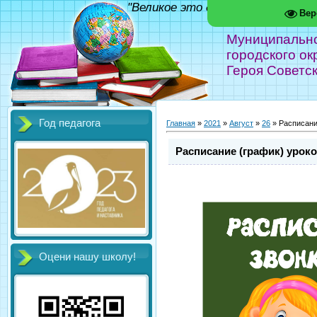
"Великое это дело - школа!" Фед
Вер
Муниципальн
городского ок
Героя Советс
Год педагога
Главная
»
2021
»
Август
»
26
» Расписани
Расписание (график) уроко
Оцени нашу школу!