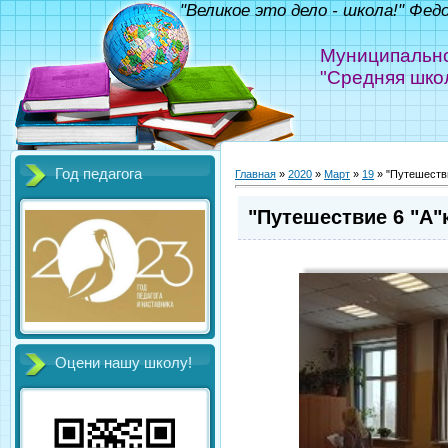
"Великое это дело - школа!" Фед
Муниципально
"Средняя шко
Год педагога
Главная
»
2020
»
Март
»
19
» "Путешестви
"Путешествие 6 "А"
Оцени нашу школу!