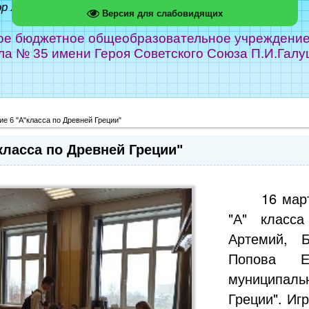
ор Абрамов
Версия для слабовидящих
е бюджетное общеобразовательное учреждение г
ла № 35 имени Героя Советского Союза П.И.Галу
е 6 "А"класса по Древней Греции"
класса по Древней Греции"
16 мар
"А" класс
Артемий, Б
Попова Е
муниципаль
Греции". Иг