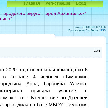
Главная
Регистрация
Вход
ородского округа "Город Архангельск"
шина"
Четверг, 06.08.2026, 13:36
Приветствую Вас
Гость
|
RSS
11:52
та 2020 года небольшая команда из 6
а в составе 4 человек (Тимошкин
ородкина Анна, Гаранина Ульяна,
катерина) приняла участие в
ном квесте "Путешествие по Древней
ра проходила на базе МБОУ "Гимназия