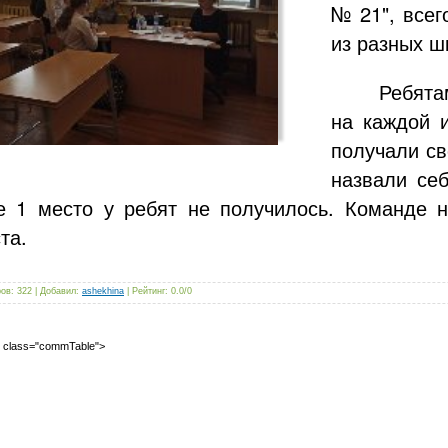
№ 21", всег
из разных ш
Ребята
на каждой 
получали св
назвали се
ое 1 место у ребят не получилось. Команде
та.
ров
:
322
|
Добавил
:
ashekhina
|
Рейтинг
:
0.0
/
0
2" class="commTable">