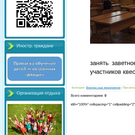
Иностр. граждане
занять заветн
участников квес
Категория
:
Внеклассные мероприятия
|
Просмот
Организация отдыха
Всего комментариев
:
0
idth="100%" cellspacing="1" cellpadding="