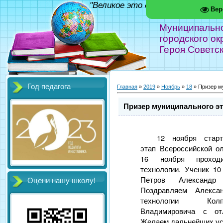
"Великое это дело - школа!" Фед
Вер
Муниципальн
городского ок
Героя Советс
Год педагога
Главная
»
2019
»
Ноябрь
»
18
» Призер м
Призер муниципального э
12 ноября старт
этап Всероссийской о
16 ноября проход
технологии. Ученик 1
Петров Александ
Оцени нашу школу!
Поздравляем Алекса
технологии Кол
Владимировича с от
Желаем дальнейших ус