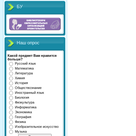
БУ
Наш опрос
Какой предмет Вам нравится
больше?
Русский язык
Математика
Литература
Химия
История
Обществознание
Иностранный язык
Биология
Физкультура
Информатика
Экономика
География
Физика
Изобразительное искусство
Музыка