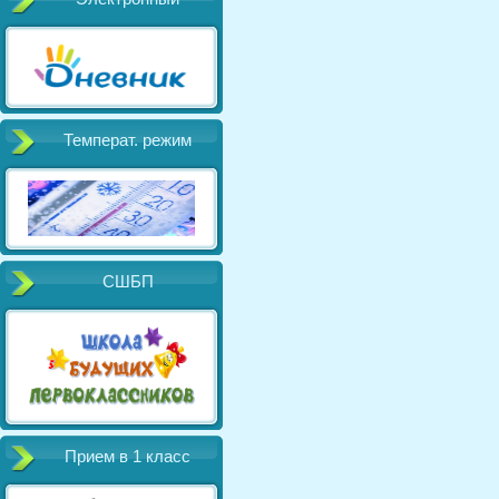
Температ. режим
СШБП
Прием в 1 класс