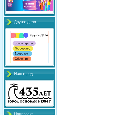
Другое дело
Наш город
Нацпроект