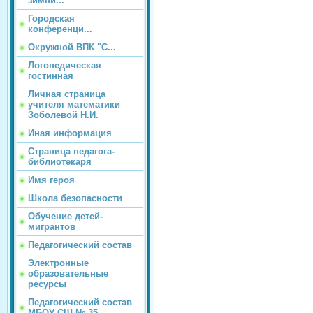
зимни...
Городская
конференци...
Окружной ВПК "С...
Логопедическая
гостинная
Личная страница
учителя математики
Зоболевой Н.И.
Иная информация
Страница педагога-
библиотекаря
Имя героя
Школа безопасности
Обучение детей-
мигрантов
Педагогический состав
Электронные
образовательные
ресурсы
Педагогический состав
МБОУ СШ № 35