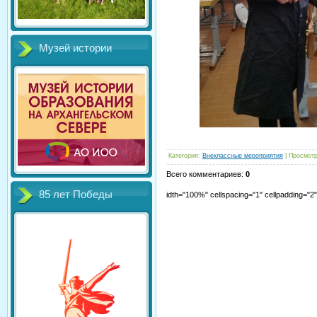
Музей истории
Категория
:
Внеклассные мероприятия
|
Просмот
Всего комментариев
:
0
85 лет Победы
idth="100%" cellspacing="1" cellpadding="