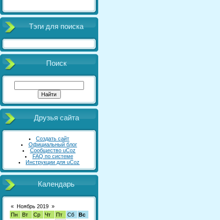
Тэги для поиска
Поиск
Друзья сайта
Создать сайт
Официальный блог
Сообщество uCoz
FAQ по системе
Инструкции для uCoz
Календарь
«
Ноябрь 2019
»
Пн
Вт
Ср
Чт
Пт
Сб
Вс