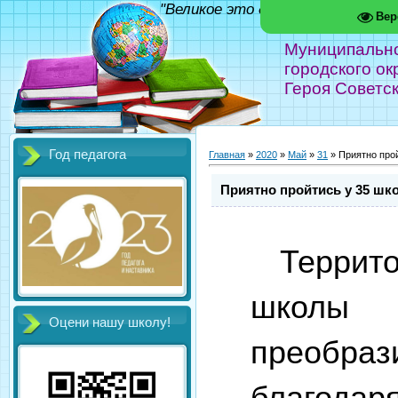
"Великое это дело - школа!" Фед
Вер
Муниципальн
городского ок
Героя Советс
Год педагога
Главная
»
2020
»
Май
»
31
» Приятно про
Приятно пройтись у 35 шк
Терри
школы 
Оцени нашу школу!
преобраз
благодар