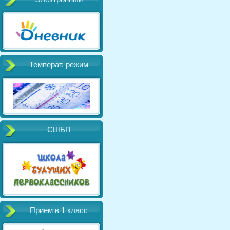
Температ. режим
СШБП
Прием в 1 класс