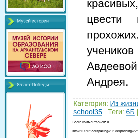
красивых
цвести 
Музей истории
прохож
учеников
Авдеево
Андрея.
85 лет Победы
Категория
:
Из жизн
school35
|
Теги
:
6Б
Всего комментариев
:
0
idth="100%" cellspacing="1" cellpadding="