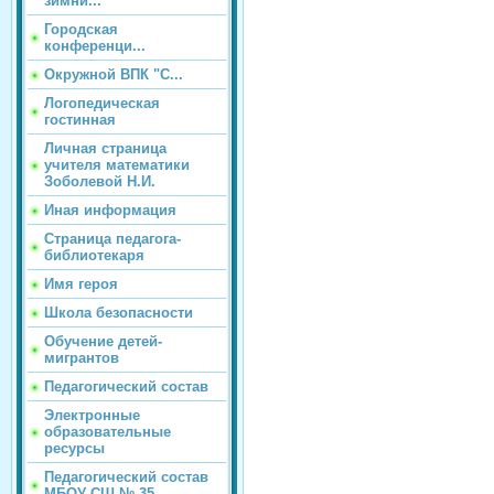
зимни...
Городская
конференци...
Окружной ВПК "С...
Логопедическая
гостинная
Личная страница
учителя математики
Зоболевой Н.И.
Иная информация
Страница педагога-
библиотекаря
Имя героя
Школа безопасности
Обучение детей-
мигрантов
Педагогический состав
Электронные
образовательные
ресурсы
Педагогический состав
МБОУ СШ № 35