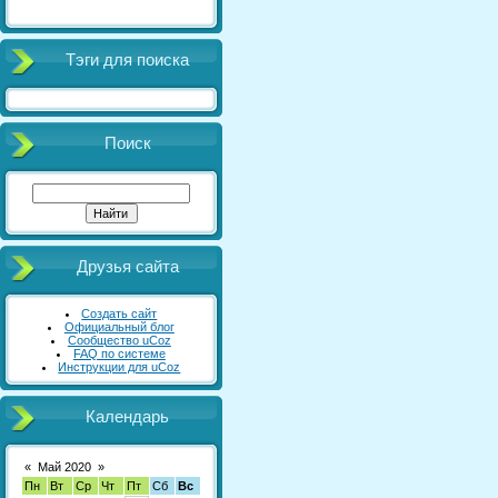
Тэги для поиска
Поиск
Друзья сайта
Создать сайт
Официальный блог
Сообщество uCoz
FAQ по системе
Инструкции для uCoz
Календарь
«
Май 2020
»
Пн
Вт
Ср
Чт
Пт
Сб
Вс