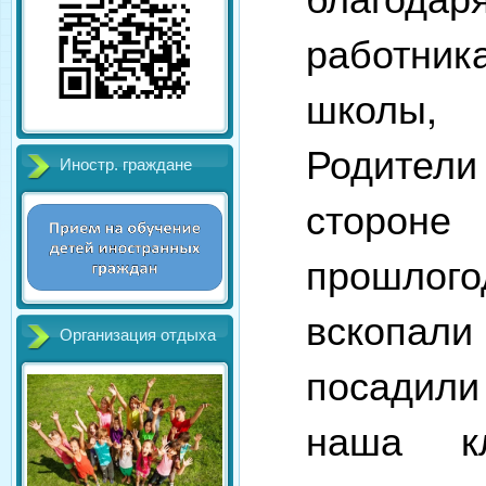
работник
школы, 
Родители
Иностр. граждане
сторон
прошлог
вскопа
Организация отдыха
посадил
наша к