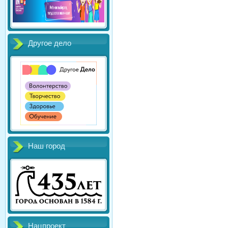
Другое дело
Наш город
Нацпроект