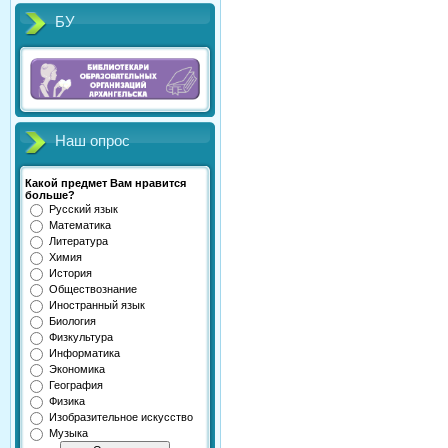
БУ
Наш опрос
Какой предмет Вам нравится
больше?
Русский язык
Математика
Литература
Химия
История
Обществознание
Иностранный язык
Биология
Физкультура
Информатика
Экономика
География
Физика
Изобразительное искусство
Музыка