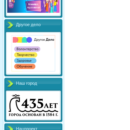
Другое дело
Наш город
Нацпроект