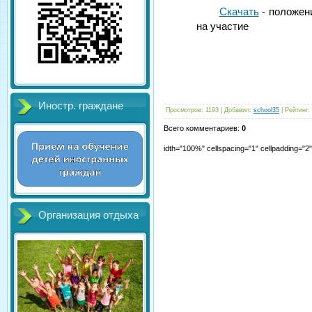
Скачать
- положени
на участие
Иностр. граждане
Просмотров
:
1193
|
Добавил
:
school35
|
Рейтинг
:
Всего комментариев
:
0
idth="100%" cellspacing="1" cellpadding="
Организация отдыха