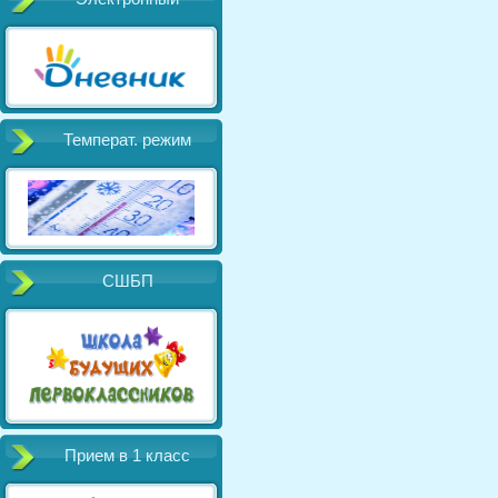
Температ. режим
СШБП
Прием в 1 класс