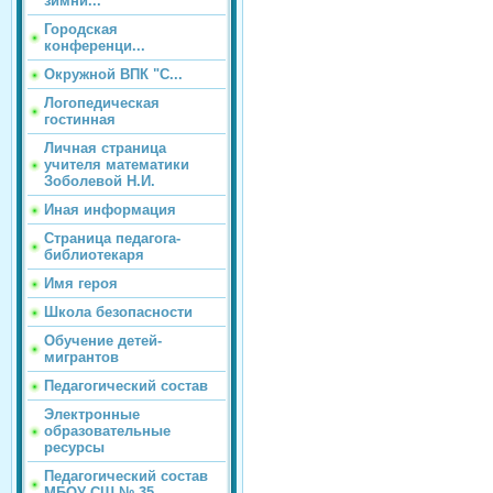
зимни...
Городская
конференци...
Окружной ВПК "С...
Логопедическая
гостинная
Личная страница
учителя математики
Зоболевой Н.И.
Иная информация
Страница педагога-
библиотекаря
Имя героя
Школа безопасности
Обучение детей-
мигрантов
Педагогический состав
Электронные
образовательные
ресурсы
Педагогический состав
МБОУ СШ № 35