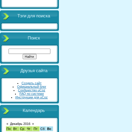
Тэги для поиска
Поиск
Друзья сайта
Создать сайт
Официальный блог
Сообщество uCoz
FAQ по системе
Инструкции для uCoz
Календарь
«
Декабрь 2016
»
Пн
Вт
Ср
Чт
Пт
Сб
Вс