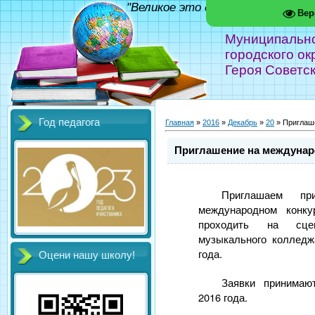
"Великое это дело - школа!" Фед
Вер
Муниципальн
городского ок
Героя Советс
Год педагога
Главная
»
2016
»
Декабрь
»
20
» Приглаше
Приглашение на междунаро
Приглашаем пр
международном конку
проходить на сцен
музыкального колледж
года.
Оцени нашу школу!
Заявки принимаю
2016 года.