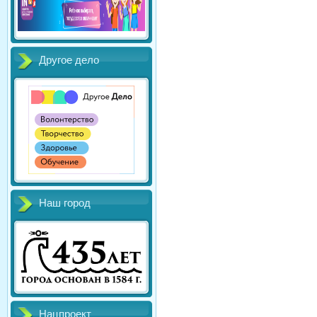
Другое дело
Наш город
Нацпроект