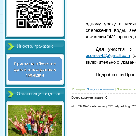
одному уроку в месяц
сбережения воды, эне
движения “42”, прошед
Иностр. граждане
Для участия в 
ecomov42@gmail.com
(с
включительно с указани
Подробности Прог
Категория
:
Предлагаем посетить
|
Просмотров
:
4
Организация отдыха
Всего комментариев
:
0
idth="100%" cellspacing="1" cellpadding="