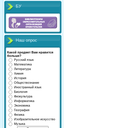
БУ
Наш опрос
Какой предмет Вам нравится
больше?
Русский язык
Математика
Литература
Химия
История
Обществознание
Иностранный язык
Биология
Физкультура
Информатика
Экономика
География
Физика
Изобразительное искусство
Музыка