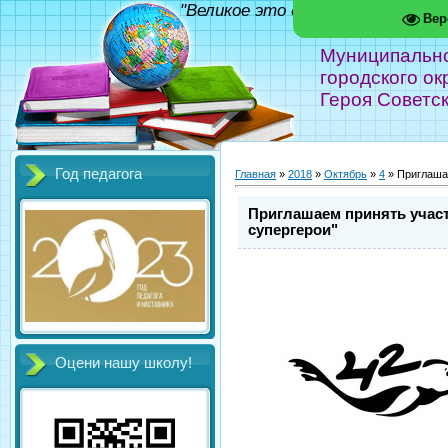
"Великое это дело - школа!" Фед
Вер
Муниципальн
городского ок
Героя Советс
Год педагога
Главная
»
2018
»
Октябрь
»
4
» Приглашае
Приглашаем принять участ
супергерои"
Оцени нашу школу!