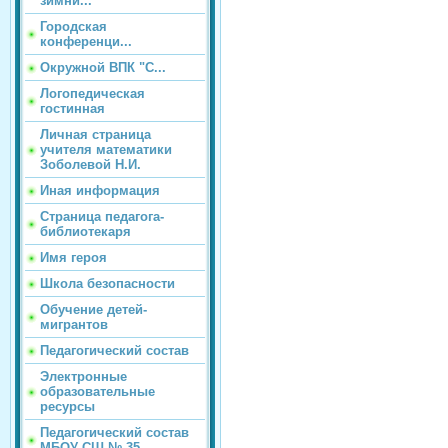
зимни...
Городская
конференци...
Окружной ВПК "С...
Логопедическая
гостинная
Личная страница
учителя математики
Зоболевой Н.И.
Иная информация
Страница педагога-
библиотекаря
Имя героя
Школа безопасности
Обучение детей-
мигрантов
Педагогический состав
Электронные
образовательные
ресурсы
Педагогический состав
МБОУ СШ № 35