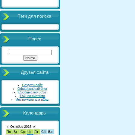
Тэги для поиска
Поиск
Друзья сайта
Создать сайт
Официальный блог
Сообщество uCoz
FAQ по системе
Инструкции для uCoz
Календарь
«
Октябрь 2018
»
Пн
Вт
Ср
Чт
Пт
Сб
Вс