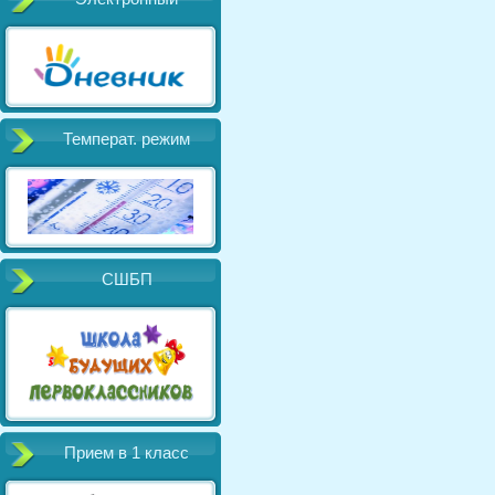
Температ. режим
СШБП
Прием в 1 класс