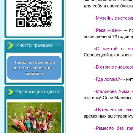
для себя и своих близк
«Музейные истори
«Река жизни»
– п
посвящённой 72 годовщ
Иностр. граждане
«С мечтой о мо
Соловецкой школы юнг
«В стране писахов
«Где логика?»
- ин
«Малинова Уйма 
Организация отдыха
гостиной Сени Малины,
«Путешествие скв
временных выставок м
«Ремесло без гр