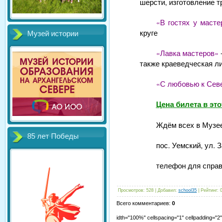
шерсти, изготовление т
«В гостях у масте
круге
Музей истории
«Лавка мастеров»
также краеведческая л
«С любовью к Сев
Цена билета в это
Ждём всех в Музе
85 лет Победы
пос. Уемский, ул. 
телефон для справ
Просмотров
:
528
|
Добавил
:
school35
|
Рейтинг
:
Всего комментариев
:
0
idth="100%" cellspacing="1" cellpadding="