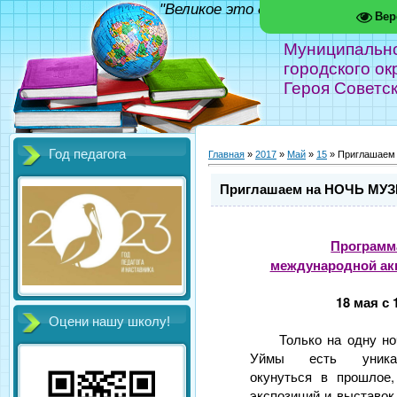
"Великое это дело - школа!" Фед
Вер
Муниципальн
городского ок
Героя Советс
Год педагога
Главная
»
2017
»
Май
»
15
» Приглашаем
Приглашаем на НОЧЬ МУЗ
Программ
международной ак
18 мая с 
Оцени нашу школу!
Только на одну но
Уймы есть уникал
окунуться в прошлое
экспозиций и выставок,