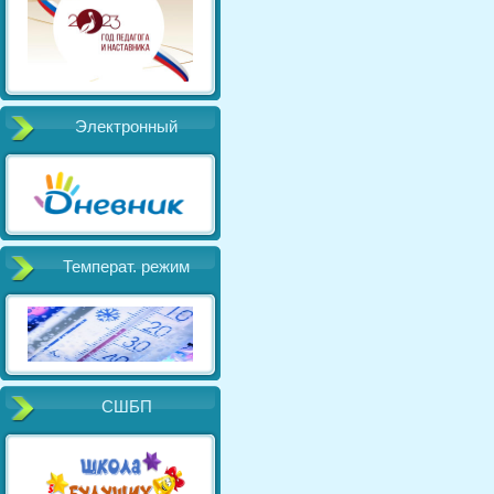
Электронный
Температ. режим
СШБП