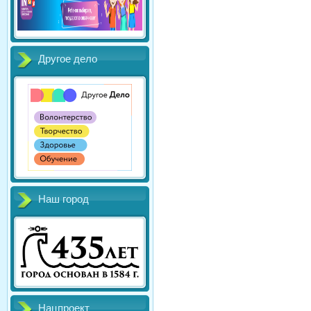
Другое дело
Наш город
Нацпроект