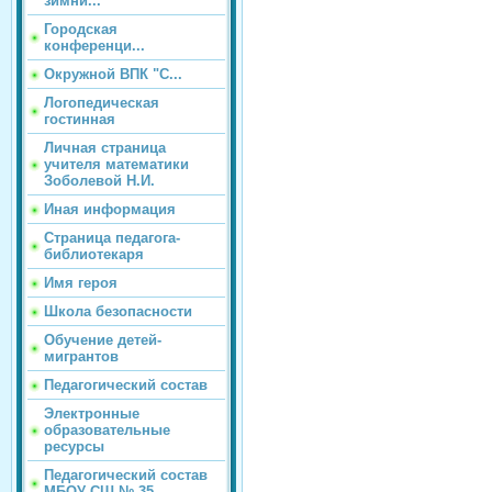
зимни...
Городская
конференци...
Окружной ВПК "С...
Логопедическая
гостинная
Личная страница
учителя математики
Зоболевой Н.И.
Иная информация
Страница педагога-
библиотекаря
Имя героя
Школа безопасности
Обучение детей-
мигрантов
Педагогический состав
Электронные
образовательные
ресурсы
Педагогический состав
МБОУ СШ № 35