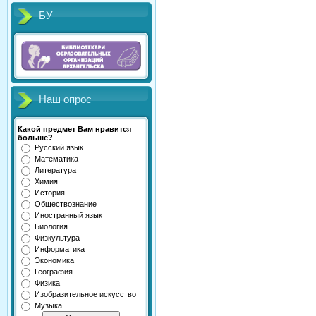
БУ
Наш опрос
Какой предмет Вам нравится
больше?
Русский язык
Математика
Литература
Химия
История
Обществознание
Иностранный язык
Биология
Физкультура
Информатика
Экономика
География
Физика
Изобразительное искусство
Музыка