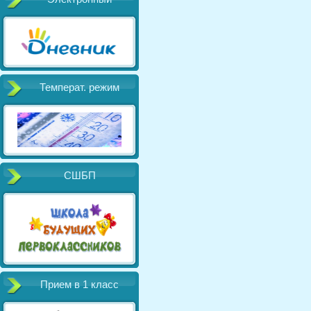
Температ. режим
СШБП
Прием в 1 класс