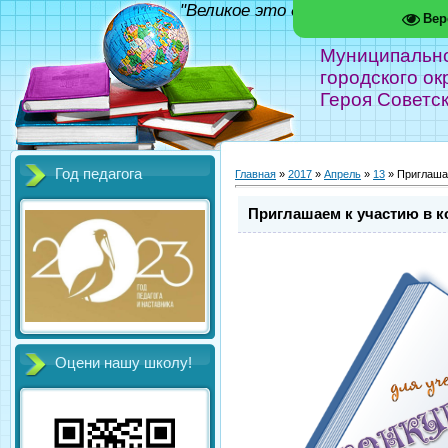
"Великое это дело - школа!" Фед
Вер
Муниципальн
городского ок
Героя Советс
Год педагога
Главная
»
2017
»
Апрель
»
13
» Приглаша
Приглашаем к участию в к
Оцени нашу школу!