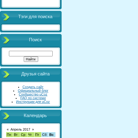
Тэги для поиска
Поиск
Друзья сайта
Создать сайт
Официальный блог
Сообщество uCoz
FAQ по системе
Инструкции для uCoz
Календарь
«
Апрель 2017
»
Пн
Вт
Ср
Чт
Пт
Сб
Вс