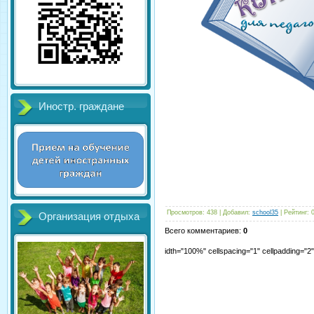
Иностр. граждане
Просмотров
:
438
|
Добавил
:
school35
|
Рейтинг
:
Организация отдыха
Всего комментариев
:
0
idth="100%" cellspacing="1" cellpadding="