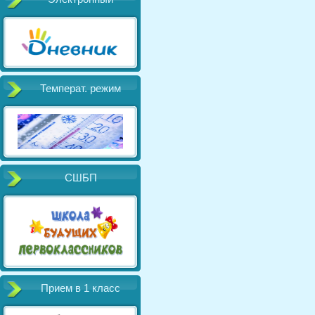
Температ. режим
СШБП
Прием в 1 класс