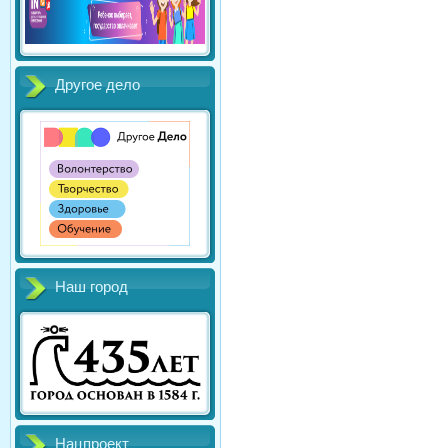
Другое дело
Наш город
Нацпроект