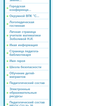
зимни...
Городская
конференци...
Окружной ВПК "С...
Логопедическая
гостинная
Личная страница
учителя математики
Зоболевой Н.И.
Иная информация
Страница педагога-
библиотекаря
Имя героя
Школа безопасности
Обучение детей-
мигрантов
Педагогический состав
Электронные
образовательные
ресурсы
Педагогический состав
МБОУ СШ № 35