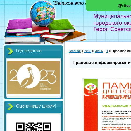
"Великое это дело - школа!" Фед
Вер
Муниципальн
городского ок
Героя Советс
Год педагога
Главная
»
2018
»
Июнь
»
1
» Правовое ин
Правовое информирование
Оцени нашу школу!