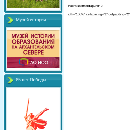
Всего комментариев
:
0
idth="100%" cellspacing="1" cellpadding="
Музей истории
85 лет Победы