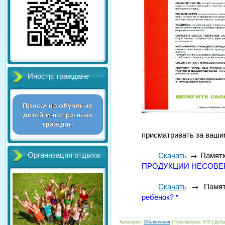
Иностр. граждане
присматривать за вашим
Скачать
→ Памятк
Организация отдыха
ПРОДУКЦИИ НЕСОВЕ
Скачать
→ Памят
ребёнок? "
Категория
:
Объявления
|
Просмотров
:
675
|
Доба