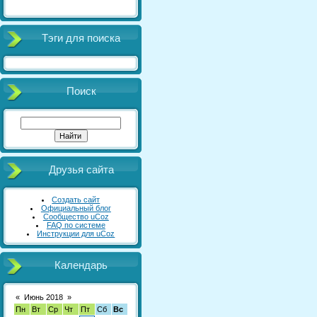
Тэги для поиска
Поиск
Друзья сайта
Создать сайт
Официальный блог
Сообщество uCoz
FAQ по системе
Инструкции для uCoz
Календарь
«
Июнь 2018
»
Пн
Вт
Ср
Чт
Пт
Сб
Вс