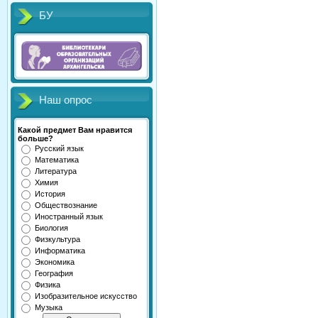
БУ
Наш опрос
Какой предмет Вам нравится
больше?
Русский язык
Математика
Литература
Химия
История
Обществознание
Иностранный язык
Биология
Физкультура
Информатика
Экономика
География
Физика
Изобразительное искусство
Музыка