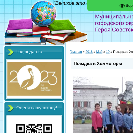
"Великое это дело - школа!" Фед
Вер
Муниципальн
городского ок
Героя Советс
Год педагога
Главная
»
2016
»
Май
»
19
» Поездка в Х
Поездка в Холмогоры
Оцени нашу школу!