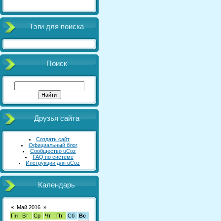
Тэги для поиска
Поиск
Друзья сайта
Создать сайт
Официальный блог
Сообщество uCoz
FAQ по системе
Инструкции для uCoz
Календарь
«
Май 2016
»
Пн
Вт
Ср
Чт
Пт
Сб
Вс