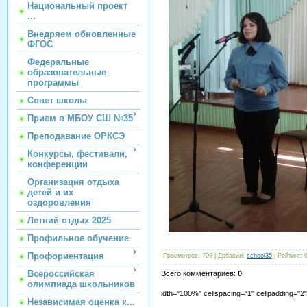
Национальный проект
...
Внедряем обновленные
ФГОС
Федеральные
образовательные
программы
Совет школы
Прием в МБОУ СШ №35
Преподавание ОРКСЭ
Конкурсы, фестивали,
конференции
Организация отдыха
детей и их
оздоровления
Летний отдых 2025
Профильное обучение
Профориентация
Просмотров
:
709
|
Добавил
:
school35
|
Рейтинг
:
Всероссийская
Всего комментариев
:
0
олимпиада школьников
idth="100%" cellspacing="1" cellpadding="
Независимая оценка к...