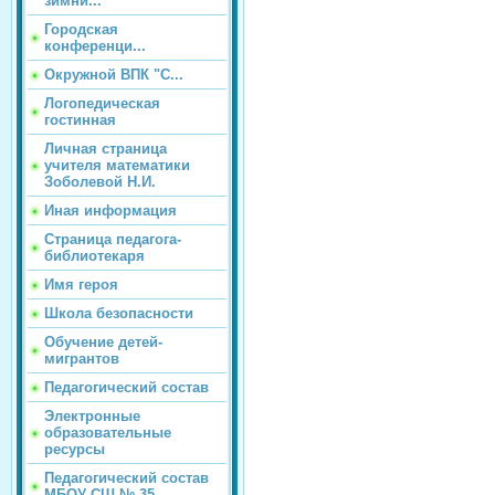
зимни...
Городская
конференци...
Окружной ВПК "С...
Логопедическая
гостинная
Личная страница
учителя математики
Зоболевой Н.И.
Иная информация
Страница педагога-
библиотекаря
Имя героя
Школа безопасности
Обучение детей-
мигрантов
Педагогический состав
Электронные
образовательные
ресурсы
Педагогический состав
МБОУ СШ № 35