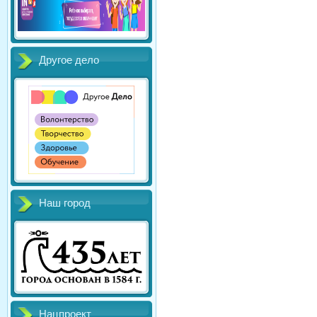
Другое дело
Наш город
Нацпроект