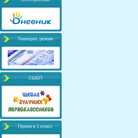
Температ. режим
СШБП
Прием в 1 класс