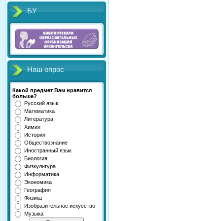
БУ
Наш опрос
Какой предмет Вам нравится
больше?
Русский язык
Математика
Литература
Химия
История
Обществознание
Иностранный язык
Биология
Физкультура
Информатика
Экономика
География
Физика
Изобразительное искусство
Музыка