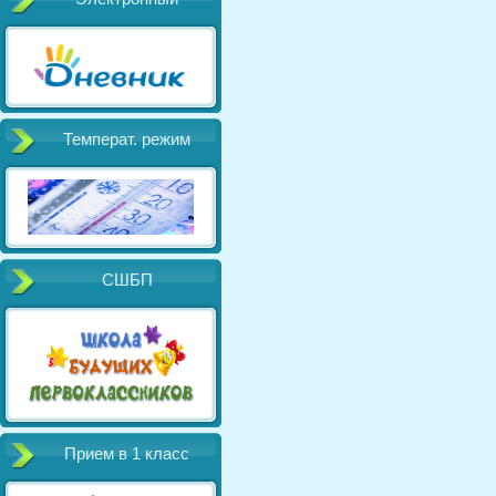
Температ. режим
СШБП
Прием в 1 класс