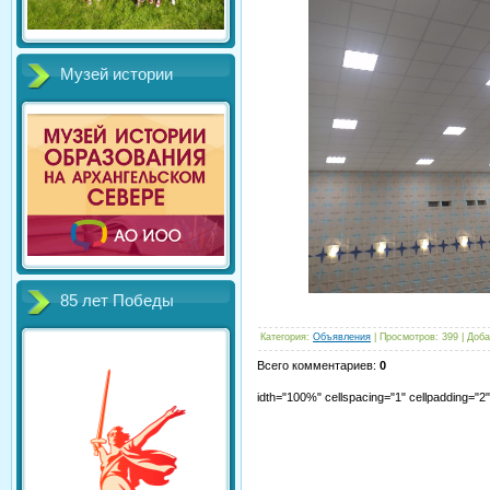
Музей истории
85 лет Победы
Категория
:
Объявления
|
Просмотров
:
399
|
Доба
Всего комментариев
:
0
idth="100%" cellspacing="1" cellpadding="