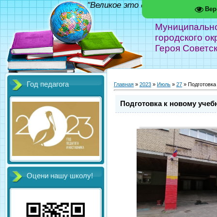
"Великое это дело - школа!" Фед
Вер
Муниципальн
городского ок
Героя Советс
Год педагога
Главная
»
2023
»
Июль
»
27
» Подготовка
Подготовка к новому учеб
Оцени нашу школу!