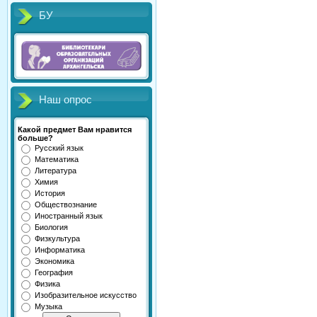
БУ
Наш опрос
Какой предмет Вам нравится
больше?
Русский язык
Математика
Литература
Химия
История
Обществознание
Иностранный язык
Биология
Физкультура
Информатика
Экономика
География
Физика
Изобразительное искусство
Музыка