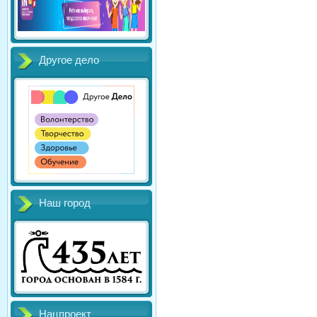
Другое дело
Наш город
Нацпроект