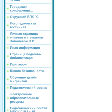
зимни...
Городская
конференци...
Окружной ВПК "С...
Логопедическая
гостинная
Личная страница
учителя математики
Зоболевой Н.И.
Иная информация
Страница педагога-
библиотекаря
Имя героя
Школа безопасности
Обучение детей-
мигрантов
Педагогический состав
Электронные
образовательные
ресурсы
Педагогический состав
МБОУ СШ № 35