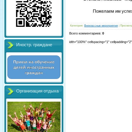
Пожелаем им успе
Категория
:
Внеклассные мероприятия
|
Просмот
Всего комментариев
:
0
idth="100%" cellspacing="1" cellpadding="
Иностр. граждане
Организация отдыха