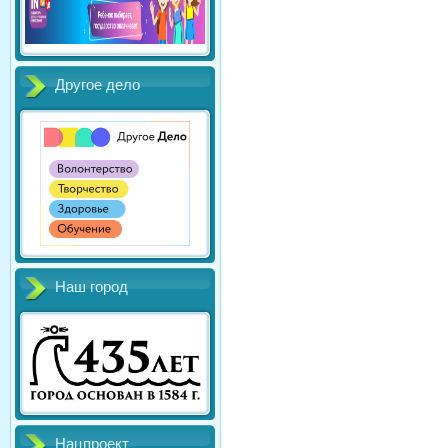
Другое дело
Наш город
Нацпроект