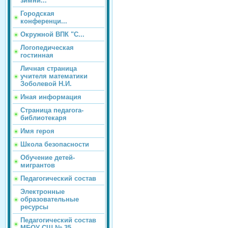
зимни...
Городская
конференци...
Окружной ВПК "С...
Логопедическая
гостинная
Личная страница
учителя математики
Зоболевой Н.И.
Иная информация
Страница педагога-
библиотекаря
Имя героя
Школа безопасности
Обучение детей-
мигрантов
Педагогический состав
Электронные
образовательные
ресурсы
Педагогический состав
МБОУ СШ № 35