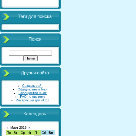
Тэги для поиска
Поиск
Друзья сайта
Создать сайт
Официальный блог
Сообщество uCoz
FAQ по системе
Инструкции для uCoz
Календарь
«
Март 2019
»
Пн
Вт
Ср
Чт
Пт
Сб
Вс