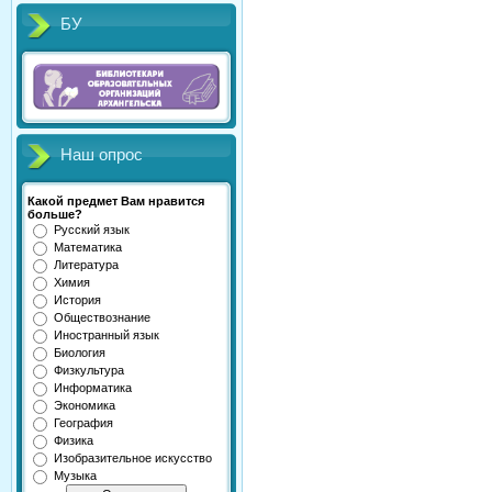
БУ
Наш опрос
Какой предмет Вам нравится
больше?
Русский язык
Математика
Литература
Химия
История
Обществознание
Иностранный язык
Биология
Физкультура
Информатика
Экономика
География
Физика
Изобразительное искусство
Музыка