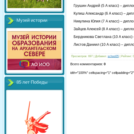
Грушин Андрей (5 А класс) – дипл
Кулиш Александр (6 А класс) – ди
Музей истории
Никулина Юлия (7 А класс) – дипл
Зайцев Алексей (8 А класс) – дипл
Бердникова Светлана (10 А класс)
Листов Даниил (10 А класс) – дип
Просмотров
:
697
|
Добавил
:
school35
|
Рейтинг
:
Всего комментариев
:
0
idth="100%" cellspacing="1" cellpadding="
85 лет Победы