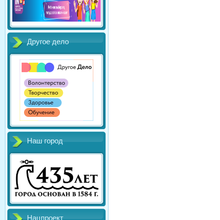
Другое дело
Наш город
Нацпроект