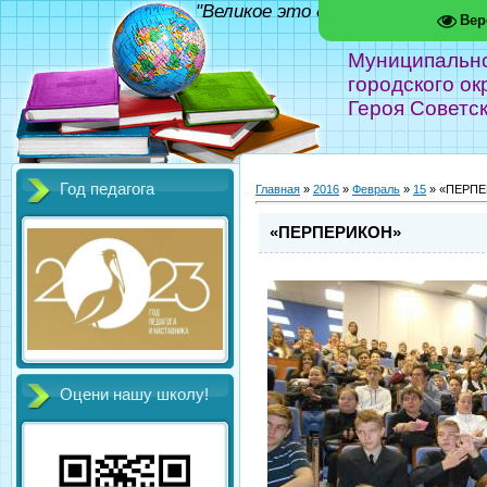
"Великое это дело - школа!" Фед
Вер
Муниципальн
городского ок
Героя Советс
Год педагога
Главная
»
2016
»
Февраль
»
15
» «ПЕРП
«ПЕРПЕРИКОН»
Оцени нашу школу!