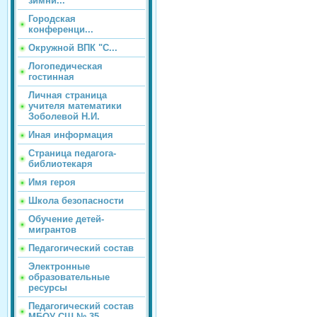
зимни...
Городская
конференци...
Окружной ВПК "С...
Логопедическая
гостинная
Личная страница
учителя математики
Зоболевой Н.И.
Иная информация
Страница педагога-
библиотекаря
Имя героя
Школа безопасности
Обучение детей-
мигрантов
Педагогический состав
Электронные
образовательные
ресурсы
Педагогический состав
МБОУ СШ № 35