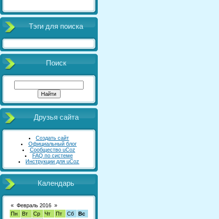
Тэги для поиска
Поиск
Друзья сайта
Создать сайт
Официальный блог
Сообщество uCoz
FAQ по системе
Инструкции для uCoz
Календарь
«
Февраль 2016
»
Пн
Вт
Ср
Чт
Пт
Сб
Вс