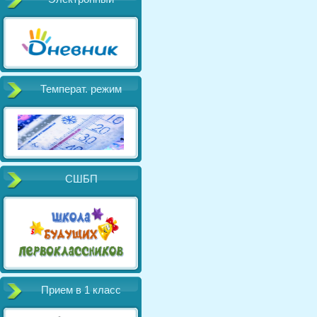
Температ. режим
СШБП
Прием в 1 класс