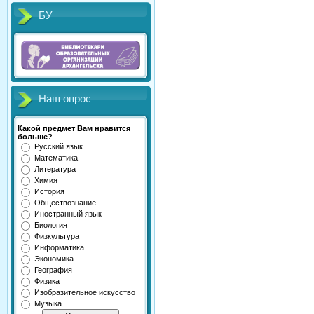
БУ
Наш опрос
Какой предмет Вам нравится
больше?
Русский язык
Математика
Литература
Химия
История
Обществознание
Иностранный язык
Биология
Физкультура
Информатика
Экономика
География
Физика
Изобразительное искусство
Музыка