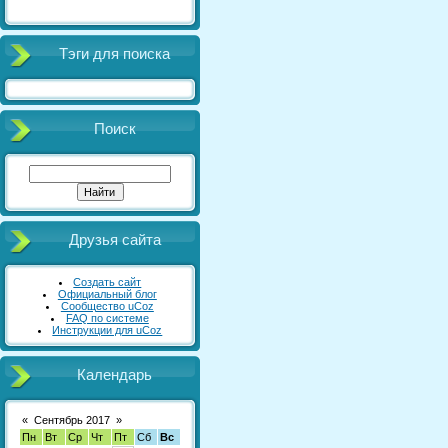
Тэги для поиска
Поиск
Друзья сайта
Создать сайт
Официальный блог
Сообщество uCoz
FAQ по системе
Инструкции для uCoz
Календарь
«
Сентябрь 2017
»
Пн
Вт
Ср
Чт
Пт
Сб
Вс