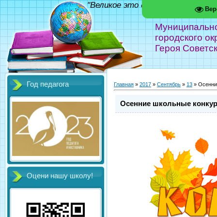
"Великое это дело - школа!" Фед
Вер
Муниципальн
городского ок
Героя Советс
Год педагога
Главная
»
2017
»
Сентябрь
»
13
» Осенни
Осенние школьные конку
Оцени нашу школу!