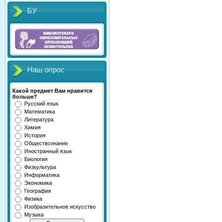
БУ
Наш опрос
Какой предмет Вам нравится
больше?
Русский язык
Математика
Литература
Химия
История
Обществознание
Иностранный язык
Биология
Физкультура
Информатика
Экономика
География
Физика
Изобразительное искусство
Музыка