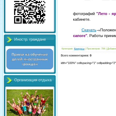
фотографий
"Лето - я
кабинете.
Скачать
→Положен
сапоге"
. Работы приним
Иностр. граждане
Категория
:
Конкурсы
|
Просмотров
:
784
|
Добави
Всего комментариев
:
0
idth="100%" cellspacing="1" cellpadding="
Организация отдыха