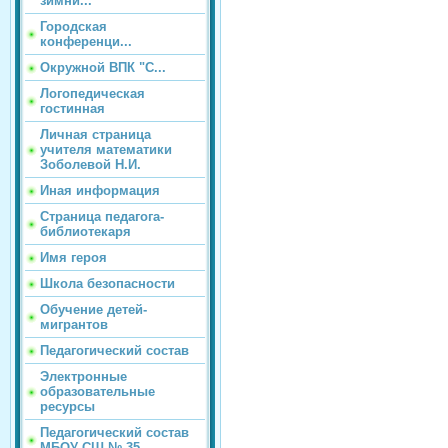
зимни...
Городская
конференци...
Окружной ВПК "С...
Логопедическая
гостинная
Личная страница
учителя математики
Зоболевой Н.И.
Иная информация
Страница педагога-
библиотекаря
Имя героя
Школа безопасности
Обучение детей-
мигрантов
Педагогический состав
Электронные
образовательные
ресурсы
Педагогический состав
МБОУ СШ № 35