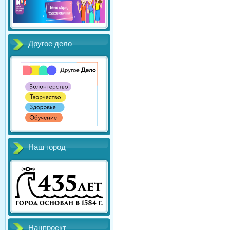
Другое дело
Наш город
Нацпроект