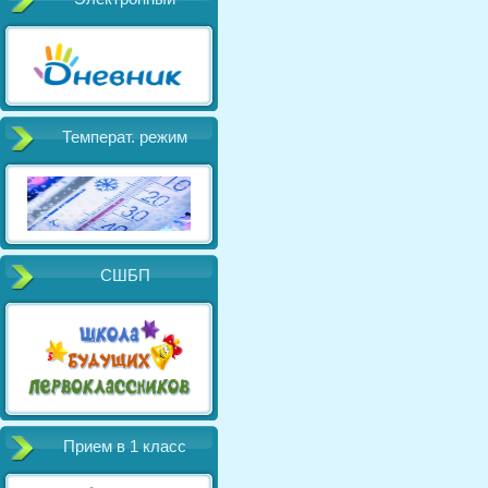
Температ. режим
СШБП
Прием в 1 класс