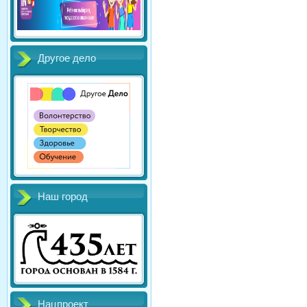
Другое дело
Наш город
Нацпроект