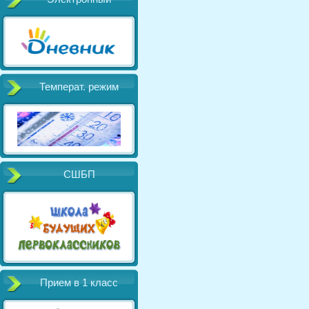
Температ. режим
СШБП
Прием в 1 класс