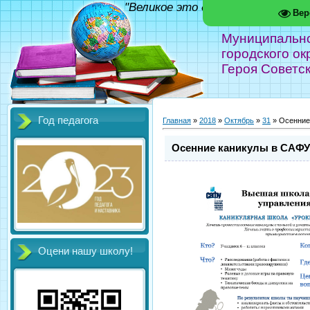
"Великое это дело - школа!" Фед
Вер
Муниципальн
городского ок
Героя Советс
Год педагога
Главная
»
2018
»
Октябрь
»
31
» Осенние
Осенние каникулы в САФУ
Оцени нашу школу!