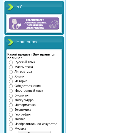
БУ
Наш опрос
Какой предмет Вам нравится
больше?
Русский язык
Математика
Литература
Химия
История
Обществознание
Иностранный язык
Биология
Физкультура
Информатика
Экономика
География
Физика
Изобразительное искусство
Музыка