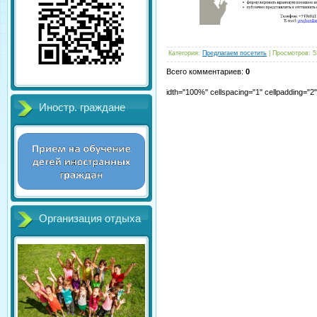
Категория
:
Предлагаем посетить
|
Просмотров
:
5
Всего комментариев
:
0
idth="100%" cellspacing="1" cellpadding="
Иностр. граждане
Организация отдыха