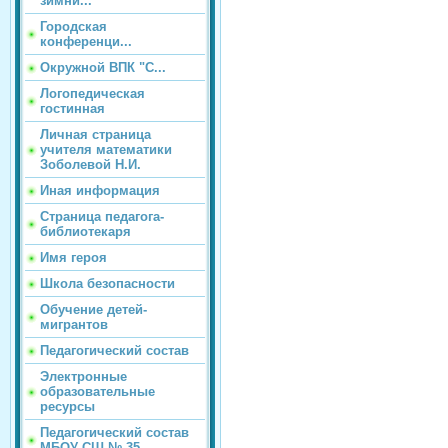
зимни...
Городская
конференци...
Окружной ВПК "С...
Логопедическая
гостинная
Личная страница
учителя математики
Зоболевой Н.И.
Иная информация
Страница педагога-
библиотекаря
Имя героя
Школа безопасности
Обучение детей-
мигрантов
Педагогический состав
Электронные
образовательные
ресурсы
Педагогический состав
МБОУ СШ № 35