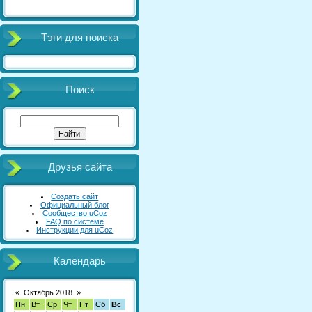
Тэги для поиска
Поиск
Друзья сайта
Создать сайт
Официальный блог
Сообщество uCoz
FAQ по системе
Инструкции для uCoz
Календарь
«
Октябрь 2018
»
Пн
Вт
Ср
Чт
Пт
Сб
Вс