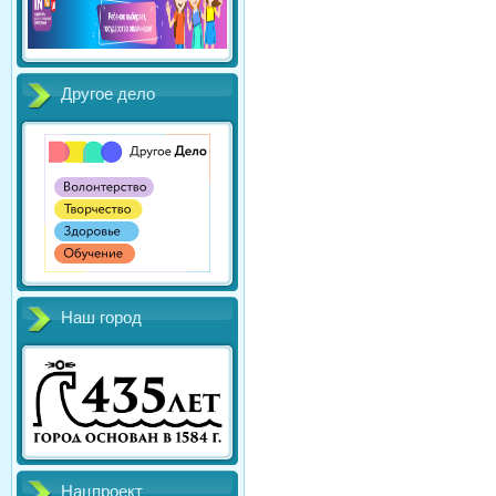
Другое дело
Наш город
Нацпроект