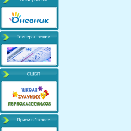
Температ. режим
СШБП
Прием в 1 класс