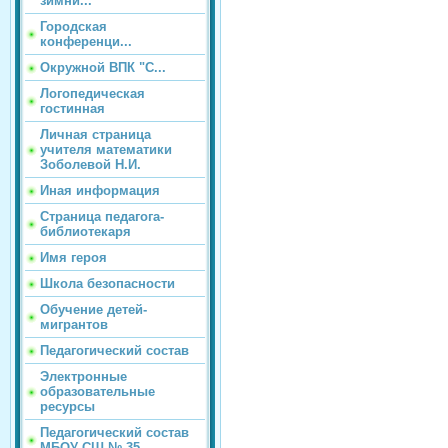
зимни...
Городская
конференци...
Окружной ВПК "С...
Логопедическая
гостинная
Личная страница
учителя математики
Зоболевой Н.И.
Иная информация
Страница педагога-
библиотекаря
Имя героя
Школа безопасности
Обучение детей-
мигрантов
Педагогический состав
Электронные
образовательные
ресурсы
Педагогический состав
МБОУ СШ № 35