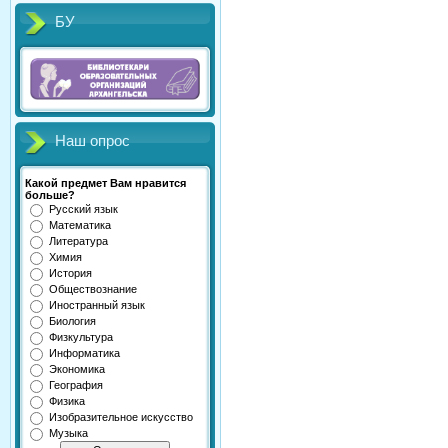
БУ
Наш опрос
Какой предмет Вам нравится
больше?
Русский язык
Математика
Литература
Химия
История
Обществознание
Иностранный язык
Биология
Физкультура
Информатика
Экономика
География
Физика
Изобразительное искусство
Музыка