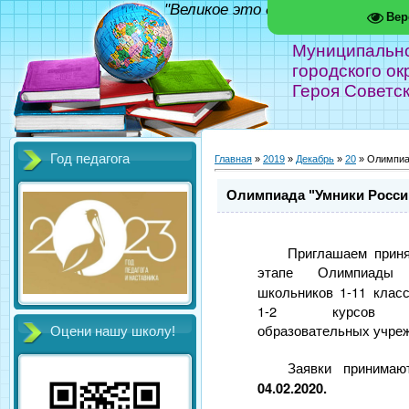
"Великое это дело - школа!" Фед
Вер
Муниципальн
городского ок
Героя Советс
Год педагога
Главная
»
2019
»
Декабрь
»
20
» Олимпиад
Олимпиада "Умники России
Приглашаем прин
этапе Олимпиад
школьников 1-11 клас
1-2 курсов пр
образовательных учре
Оцени нашу школу!
Заявки принима
04.02.2020.