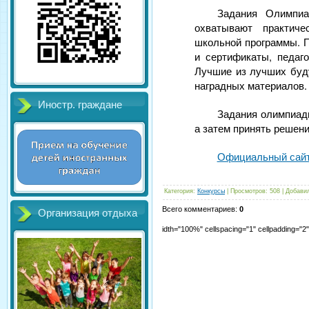
Задания Олимпиа
охватывают практич
школьной программы. П
и сертификаты, педаг
Лучшие из лучших буд
наградных материалов.
Иностр. граждане
Задания олимпиад
а затем принять решени
Официальный сайт
Категория
:
Конкурсы
|
Просмотров
:
508
|
Добави
Всего комментариев
:
0
Организация отдыха
idth="100%" cellspacing="1" cellpadding="