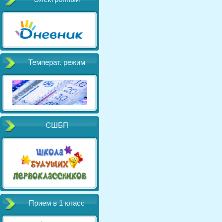
Температ. режим
СШБП
Прием в 1 класс