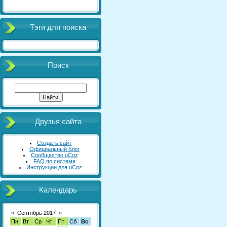
Тэги для поиска
Поиск
Друзья сайта
Создать сайт
Официальный блог
Сообщество uCoz
FAQ по системе
Инструкции для uCoz
Календарь
«
Сентябрь 2017
»
Пн
Вт
Ср
Чт
Пт
Сб
Вс