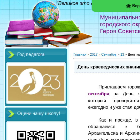
"Великое это дело - школа!" Фед
Вер
Муниципальн
городского ок
Героя Советс
Год педагога
Главная
»
2017
»
Сентябрь
»
13
» День к
День краеведческих знан
Приглашаем горож
сентября
на День кра
который проводит
ежегодно и уже стал до
Оцени нашу школу!
Как и прежде, в
обращаемся к бо
Архангельска и Арханг
году День краеведческ