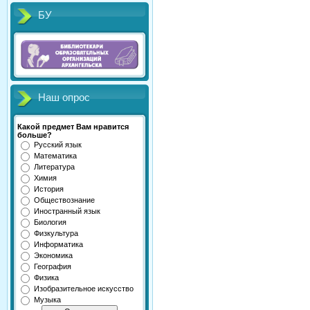
БУ
Наш опрос
Какой предмет Вам нравится
больше?
Русский язык
Математика
Литература
Химия
История
Обществознание
Иностранный язык
Биология
Физкультура
Информатика
Экономика
География
Физика
Изобразительное искусство
Музыка