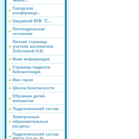
зимни...
Городская
конференци...
Окружной ВПК "С...
Логопедическая
гостинная
Личная страница
учителя математики
Зоболевой Н.И.
Иная информация
Страница педагога-
библиотекаря
Имя героя
Школа безопасности
Обучение детей-
мигрантов
Педагогический состав
Электронные
образовательные
ресурсы
Педагогический состав
МБОУ СШ № 35