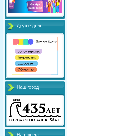
Другое дело
Наш город
Нацпроект