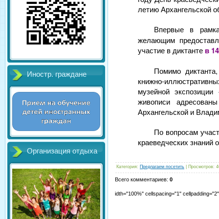
летию Архангельской о
Впервые в рамк
желающим предоставл
участие в диктанте
в 14
Помимо диктанта,
Иностр. граждане
книжно-иллюстративных
музейной экспозиции 
живописи адресован
Архангельской и Влади
По вопросам участ
краеведческих знаний о
Организация отдыха
Категория
:
Предлагаем посетить
|
Просмотров
:
4
Всего комментариев
:
0
idth="100%" cellspacing="1" cellpadding="