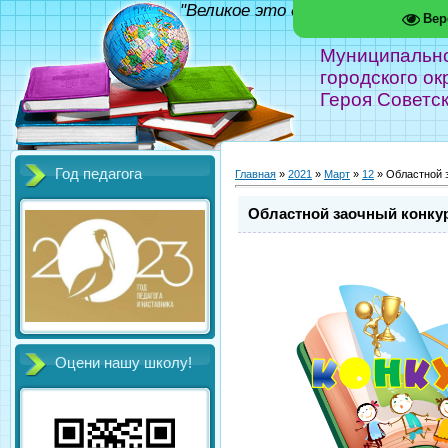
"Великое это дело - школа!" Фед
Вер
Муниципальн
городского ок
Героя Советс
Год педагога
Главная
»
2021
»
Март
»
12
» Областной 
Областной заочный конкур
Оцени нашу школу!