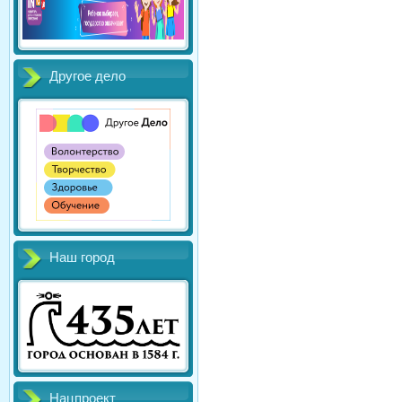
Другое дело
Наш город
Нацпроект