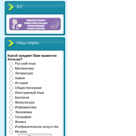
БУ
Наш опрос
Какой предмет Вам нравится
больше?
Русский язык
Математика
Литература
Химия
История
Обществознание
Иностранный язык
Биология
Физкультура
Информатика
Экономика
География
Физика
Изобразительное искусство
Музыка