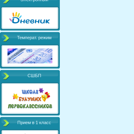
Температ. режим
СШБП
Прием в 1 класс