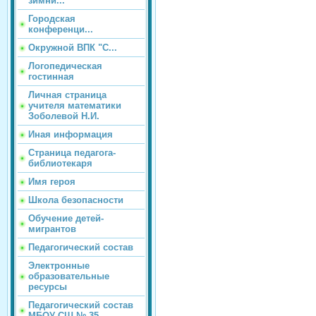
зимни...
Городская
конференци...
Окружной ВПК "С...
Логопедическая
гостинная
Личная страница
учителя математики
Зоболевой Н.И.
Иная информация
Страница педагога-
библиотекаря
Имя героя
Школа безопасности
Обучение детей-
мигрантов
Педагогический состав
Электронные
образовательные
ресурсы
Педагогический состав
МБОУ СШ № 35