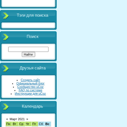
Тэги для поиска
Поиск
Друзья сайта
Создать сайт
Официальный блог
Сообщество uCoz
FAQ по системе
Инструкции для uCoz
Календарь
«
Март 2021
»
Пн
Вт
Ср
Чт
Пт
Сб
Вс