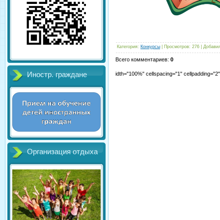
Категория
:
Конкурсы
|
Просмотров
:
276
|
Добави
Всего комментариев
:
0
Иностр. граждане
idth="100%" cellspacing="1" cellpadding="
Организация отдыха