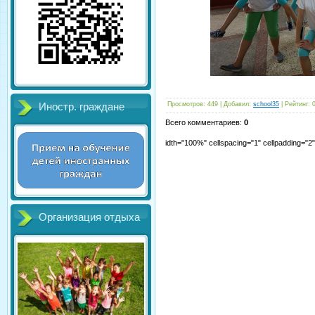
Просмотров
:
449
|
Добавил
:
school35
|
Рейтинг
:
Иностр. граждане
Всего комментариев
:
0
idth="100%" cellspacing="1" cellpadding="
Организация отдыха