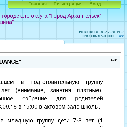
Главная
Регистрация
Вход
ородского округа "Город Архангельск"
шина"
Воскресенье, 09.08.2026, 14:02
Приветствую Вас
Гость
|
RSS
 DANCE"
11:24
ашаем в подготовительную группу
лет (внимание, занятия платные).
ионное собрание для родителей
3.09.16 в 19:00 в актовом зале школы.
в младшую группу дети 7-8 лет (1