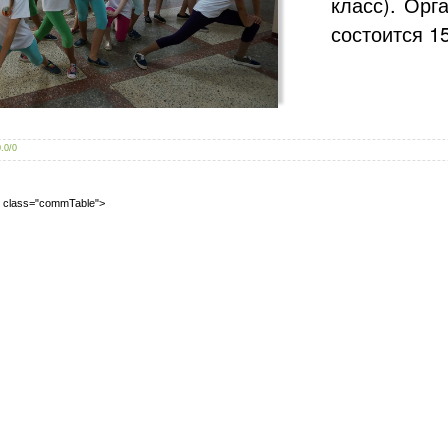
класс). Орг
состоится 1
0.0
/
0
2" class="commTable">