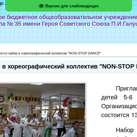
ор Абрамов
Версия для слабовидящих
е бюджетное общеобразовательное учреждение г
ла № 35 имени Героя Советского Союза П.И.Галу
ется набор в хореографический коллектив "NON-STOP DANCE"
 в хореографический коллектив "NON-STOP
Пригл
детей 5-6 
Организац
состоится 1
Набор 