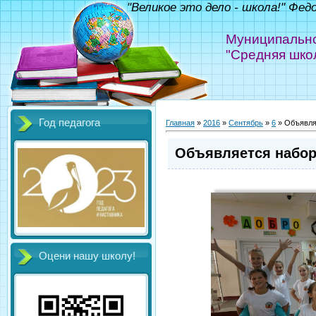
"Великое это дело - школа!" Фед
Муниципально
"Средняя шко
Год педагога
Главная
»
2016
»
Сентябрь
»
6
» Объявля
Объявляется набор
Оцени нашу школу!