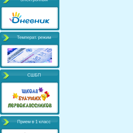
Температ. режим
СШБП
Прием в 1 класс