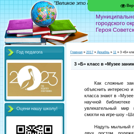
"Великое это дело - школа!" Фед
Вер
Муниципальн
городского ок
Героя Советс
Год педагога
Главная
»
2017
»
Декабрь
»
11
» 3 «Б» кл
3 «Б» класс в «Музее зани
Как сложные зак
объяснить интересно и
класса знают в «Музее
научной библиотеке
увлекательный мир
Оцени нашу школу!
смогли на игре-шоу «Ш
Надуть мыльный п
двух ростом, полеж