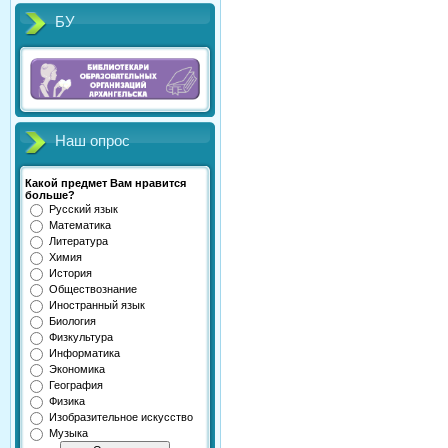
БУ
Наш опрос
Какой предмет Вам нравится
больше?
Русский язык
Математика
Литература
Химия
История
Обществознание
Иностранный язык
Биология
Физкультура
Информатика
Экономика
География
Физика
Изобразительное искусство
Музыка