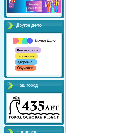
Другое дело
Наш город
Нацпроект