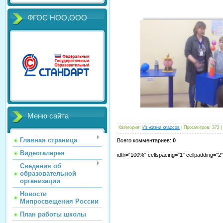
ФГОС НОО,ООО
Меню сайта
Категория
:
Из жизни классов
|
Просмотров
:
372
Главная страница
Всего комментариев
:
0
Видеогалерея
idth="100%" cellspacing="1" cellpadding="
Сведения об
образовательной
организации
Новости
Мипросвещения России
План работы школы