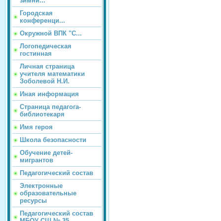
зимни...
Городская
конференци...
Окружной ВПК "С...
Логопедическая
гостинная
Личная страница
учителя математики
Зоболевой Н.И.
Иная информация
Страница педагога-
библиотекаря
Имя героя
Школа безопасности
Обучение детей-
мигрантов
Педагогический состав
Электронные
образовательные
ресурсы
Педагогический состав
МБОУ СШ № 35