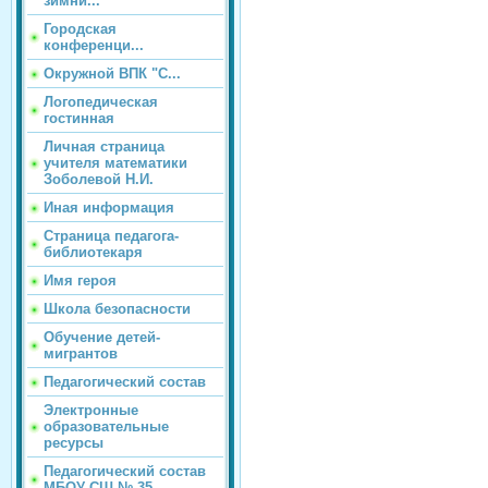
зимни...
Городская
конференци...
Окружной ВПК "С...
Логопедическая
гостинная
Личная страница
учителя математики
Зоболевой Н.И.
Иная информация
Страница педагога-
библиотекаря
Имя героя
Школа безопасности
Обучение детей-
мигрантов
Педагогический состав
Электронные
образовательные
ресурсы
Педагогический состав
МБОУ СШ № 35