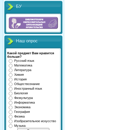
БУ
Наш опрос
Какой предмет Вам нравится
больше?
Русский язык
Математика
Литература
Химия
История
Обществознание
Иностранный язык
Биология
Физкультура
Информатика
Экономика
География
Физика
Изобразительное искусство
Музыка