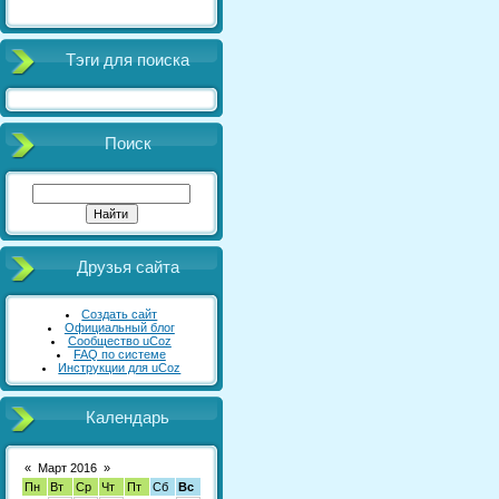
Тэги для поиска
Поиск
Друзья сайта
Создать сайт
Официальный блог
Сообщество uCoz
FAQ по системе
Инструкции для uCoz
Календарь
«
Март 2016
»
Пн
Вт
Ср
Чт
Пт
Сб
Вс