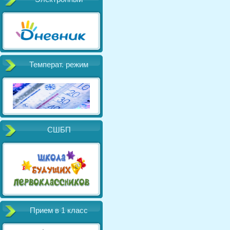
Температ. режим
СШБП
Прием в 1 класс