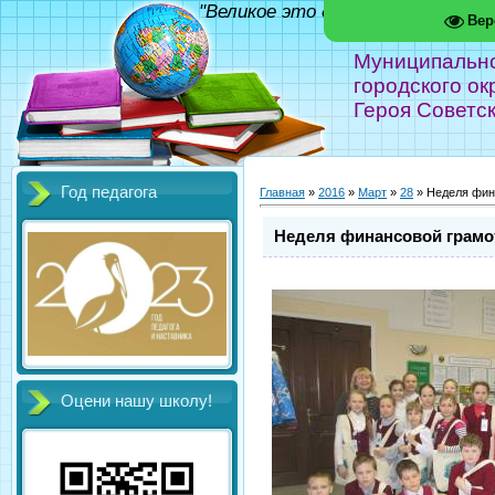
"Великое это дело - школа!" Фед
Вер
Муниципальн
городского ок
Героя Советс
Год педагога
Главная
»
2016
»
Март
»
28
» Неделя фин
Неделя финансовой грамо
Оцени нашу школу!