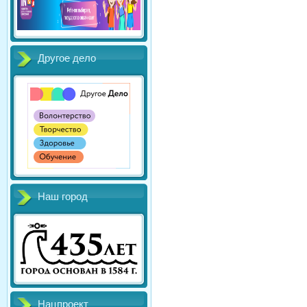
Другое дело
Наш город
Нацпроект