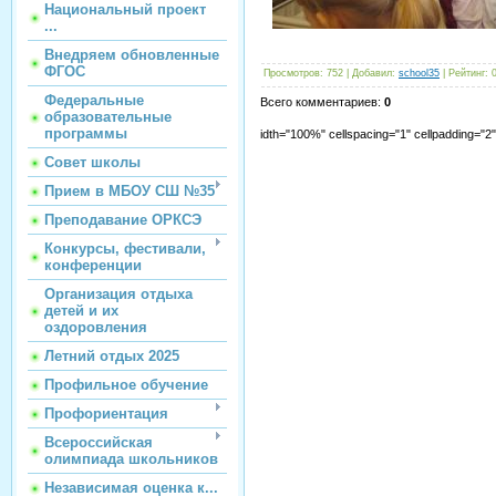
Национальный проект
...
Внедряем обновленные
ФГОС
Просмотров
:
752
|
Добавил
:
school35
|
Рейтинг
:
Федеральные
Всего комментариев
:
0
образовательные
программы
idth="100%" cellspacing="1" cellpadding="
Совет школы
Прием в МБОУ СШ №35
Преподавание ОРКСЭ
Конкурсы, фестивали,
конференции
Организация отдыха
детей и их
оздоровления
Летний отдых 2025
Профильное обучение
Профориентация
Всероссийская
олимпиада школьников
Независимая оценка к...