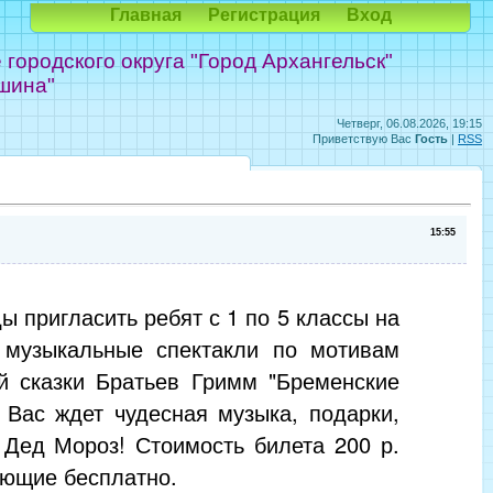
Главная
Регистрация
Вход
ородского округа "Город Архангельск"
шина"
Четверг, 06.08.2026, 19:15
Приветствую Вас
Гость
|
RSS
15:55
ы пригласить ребят с 1 по 5 классы на
 музыкальные спектакли по мотивам
й сказки Братьев Гримм "Бременские
 Вас ждет чудесная музыка, подарки,
 Дед Мороз! Стоимость билета 200 р.
ющие бесплатно.