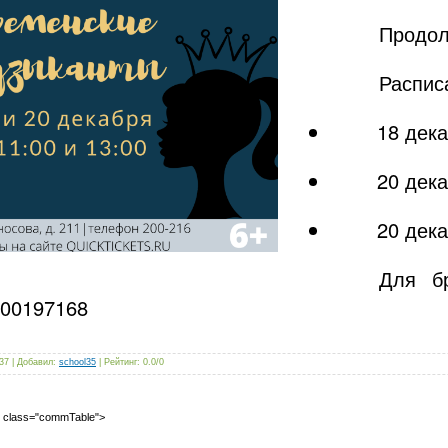
Продол
Распис
18 дека
20 дека
20 дека
Для бр
600197168
37
|
Добавил
:
school35
|
Рейтинг
:
0.0
/
0
2" class="commTable">