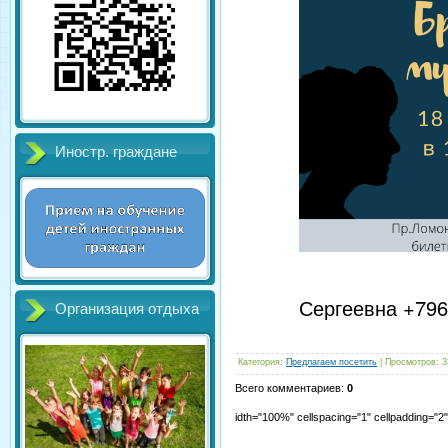
Иностр. граждане
Сергеевна +79
Организация отдыха
Категория
:
Предлагаем посетить
|
Просмотров
:
3
Всего комментариев
:
0
idth="100%" cellspacing="1" cellpadding="