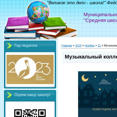
"Великое это дело - школа!" Фед
Муниципально
"Средняя шко
Год педагога
Главная
»
2019
»
Ноябрь
»
21
» Музыкаль
Музыкальный колле
Оцени нашу школу!