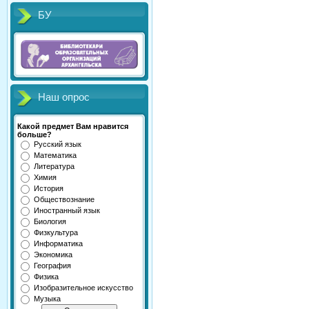
БУ
Наш опрос
Какой предмет Вам нравится
больше?
Русский язык
Математика
Литература
Химия
История
Обществознание
Иностранный язык
Биология
Физкультура
Информатика
Экономика
География
Физика
Изобразительное искусство
Музыка