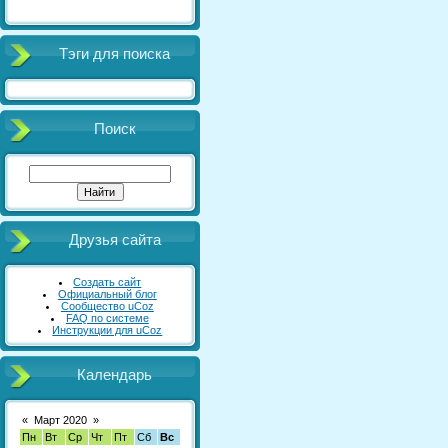
Тэги для поиска
Поиск
Друзья сайта
Создать сайт
Официальный блог
Сообщество uCoz
FAQ по системе
Инструкции для uCoz
Календарь
«
Март 2020
»
Пн
Вт
Ср
Чт
Пт
Сб
Вс