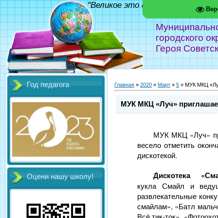
"Великое это дело - школа!" Фед
Вер
Муниципальн
городского ок
Героя Советс
Год педагога
Главная
»
2020
»
Март
»
5
» МУК МКЦ «Лу
МУК МКЦ «Луч» приглашае
МУК МКЦ «Луч» п
весело отметить оконч
дискотекой.
Дискотека «Сма
Оцени нашу школу!
кукла Смайл и веду
развлекательные конку
смайлам», «Батл мальч
Всё тик-ток», «Фотоохот