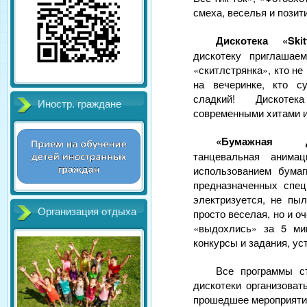
смеха, веселья и позит
Дискотека «Skitt
дискотеку приглашае
«скитлстрянка», кто не
на вечеринке, кто с
сладкий! Дискот
Иностр. граждане
современными хитами и
«Бумажная 
танцевальная анима
использованием бума
предназначенных спец
электризуется, не п
Организация отдыха
просто веселая, но и о
«выдохлись» за 5 ми
конкурсы и задания, у
Все программы с
дискотеки организова
прошедшее мероприятие