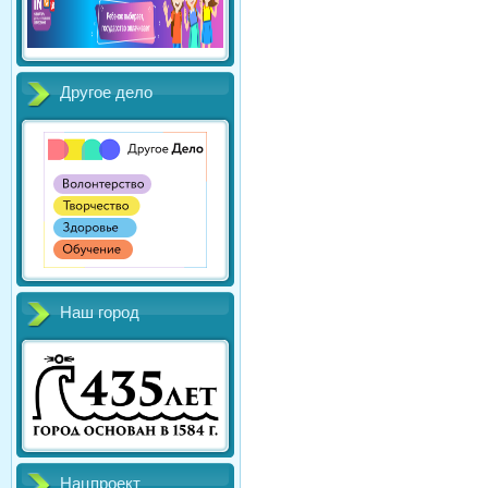
Другое дело
Наш город
Нацпроект