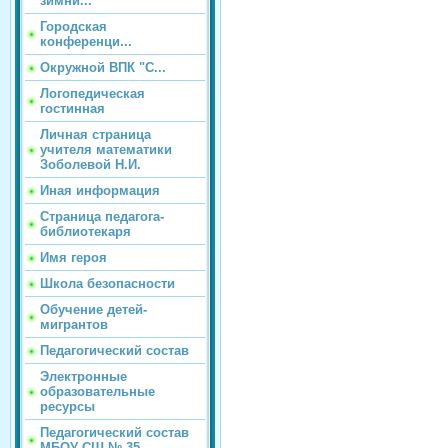
зимни...
Городская
конференци...
Окружной ВПК "С...
Логопедическая
гостинная
Личная страница
учителя математики
Зоболевой Н.И.
Иная информация
Страница педагога-
библиотекаря
Имя героя
Школа безопасности
Обучение детей-
мигрантов
Педагогический состав
Электронные
образовательные
ресурсы
Педагогический состав
МБОУ СШ № 35