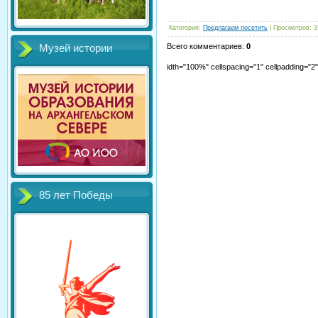
Категория
:
Предлагаем посетить
|
Просмотров
:
3
Всего комментариев
:
0
Музей истории
idth="100%" cellspacing="1" cellpadding="
85 лет Победы