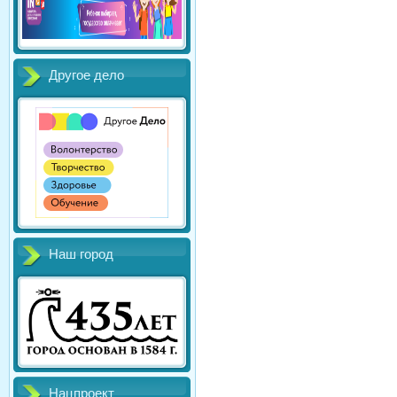
Другое дело
Наш город
Нацпроект