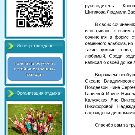
руководитель – Коно
Шитикова Людмила Вас
В своих сочинения
испытывают к своим д
сочинения в форме с
семейного альбома, но
Иностр. граждане
такие нужные слова,
любимый. Среди роди
написал о своей дочке
Выражаем особую 
Оксане Владимировне
Поздеевой Нине Серге
Ганиевой Ирине Никол
Организация отдыха
Калужских Яне Виктор
Никифоровой Надежд
награждены дипломами
Спасибо вам за тр