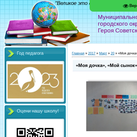
"Великое это дело - школа!" Фед
Вер
Муниципальн
городского ок
Героя Советс
Год педагога
Главная
»
2017
»
Март
»
20
» «Моя дочка
«Моя дочка», «Мой сынок
Оцени нашу школу!