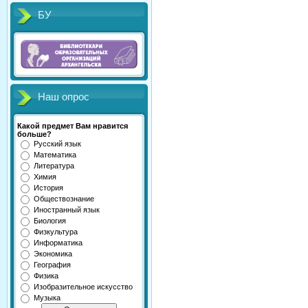
БУ
Наш опрос
Какой предмет Вам нравится
больше?
Русский язык
Математика
Литература
Химия
История
Обществознание
Иностранный язык
Биология
Физкультура
Информатика
Экономика
География
Физика
Изобразительное искусство
Музыка