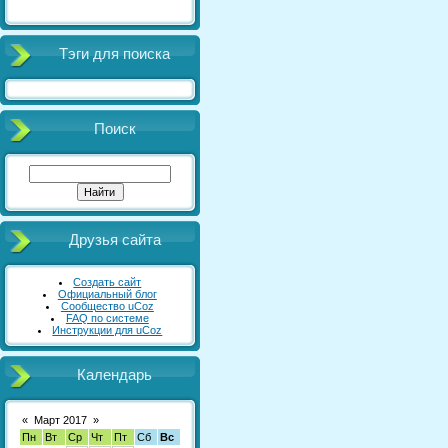
Тэги для поиска
Поиск
Друзья сайта
Создать сайт
Официальный блог
Сообщество uCoz
FAQ по системе
Инструкции для uCoz
Календарь
«
Март 2017
»
Пн
Вт
Ср
Чт
Пт
Сб
Вс