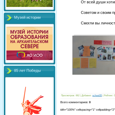
От всей души хоти
Советом и своим 
Музей истории
Смогли вы личност
85 лет Победы
Просмотров
:
662
|
Добавил
:
school35
|
Рейтинг
:
Всего комментариев
:
0
idth="100%" cellspacing="1" cellpadding="