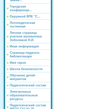
зимни...
Городская
конференци...
Окружной ВПК "С...
Логопедическая
гостинная
Личная страница
учителя математики
Зоболевой Н.И.
Иная информация
Страница педагога-
библиотекаря
Имя героя
Школа безопасности
Обучение детей-
мигрантов
Педагогический состав
Электронные
образовательные
ресурсы
Педагогический состав
МБОУ СШ № 35