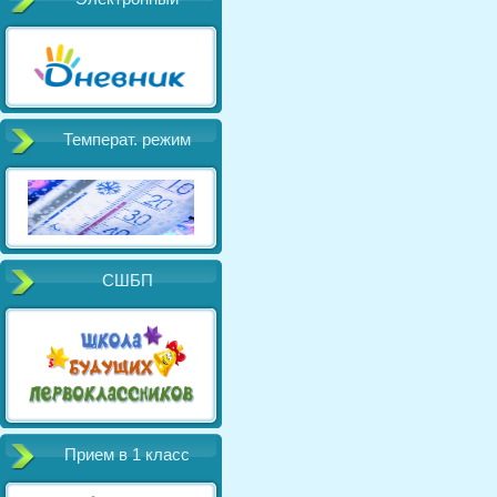
Температ. режим
СШБП
Прием в 1 класс