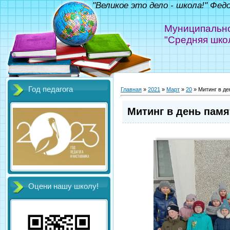
"Великое это дело - школа!" Фед
Муниципально
"Средняя шко
Год педагога
Главная
»
2021
»
Март
»
20
» Митинг в де
Митинг в день памя
Оцени нашу школу!