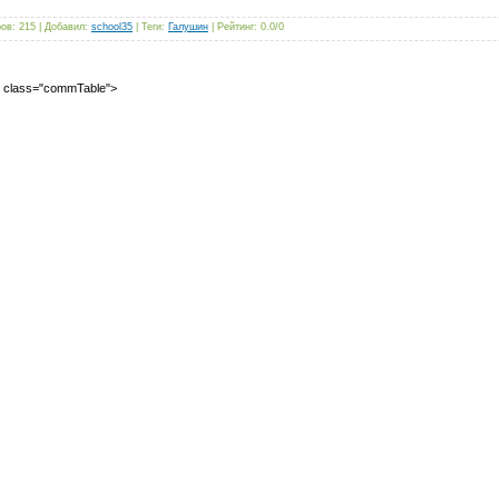
ров
:
215
|
Добавил
:
school35
|
Теги
:
Галушин
|
Рейтинг
:
0.0
/
0
2" class="commTable">