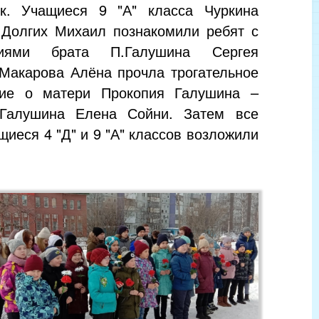
к. Учащиеся 9 "А" класса Чуркина
 Долгих Михаил познакомили ребят с
ниями брата П.Галушина Сергея
 Макарова Алёна прочла трогательное
ние о матери Прокопия Галушина –
.Галушина Елена Сойни. Затем все
иеся 4 "Д" и 9 "А" классов возложили