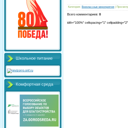
Категория
:
Внеклассные мероприятия
|
Просмот
Всего комментариев
:
0
idth="100%" cellspacing="1" cellpadding="
Школьное питание
Комфортная среда