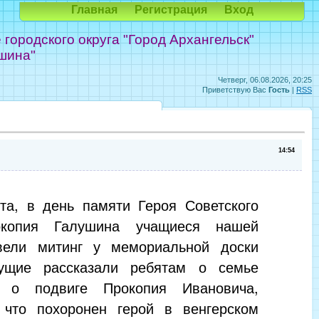
Главная
Регистрация
Вход
ородского округа "Город Архангельск"
шина"
Четверг, 06.08.2026, 20:25
Приветствую Вас
Гость
|
RSS
14:54
та, в день памяти Героя Советского
копия Галушина учащиеся нашей
ели митинг у мемориальной доски
ущие рассказали ребятам о семье
, о подвиге Прокопия Ивановича,
 что похоронен герой в венгерском