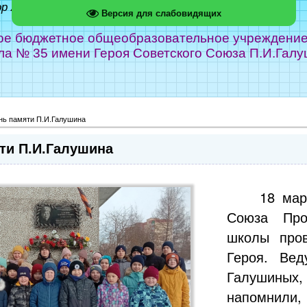
ор Абрамов
Версия для слабовидящих
е бюджетное общеобразовательное учреждение г
ла № 35 имени Героя Советского Союза П.И.Галу
нь памяти П.И.Галушина
ти П.И.Галушина
18 мар
Союза Про
школы пров
Героя. Вед
Галушиных
напомнили,