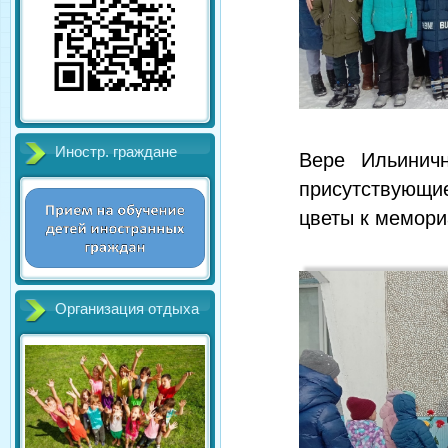
Иностр. граждане
Вере Ильиничн
присутствующие
цветы к мемори
Организация отдыха