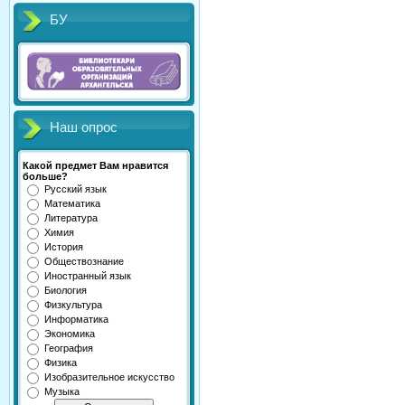
БУ
Наш опрос
Какой предмет Вам нравится
больше?
Русский язык
Математика
Литература
Химия
История
Обществознание
Иностранный язык
Биология
Физкультура
Информатика
Экономика
География
Физика
Изобразительное искусство
Музыка