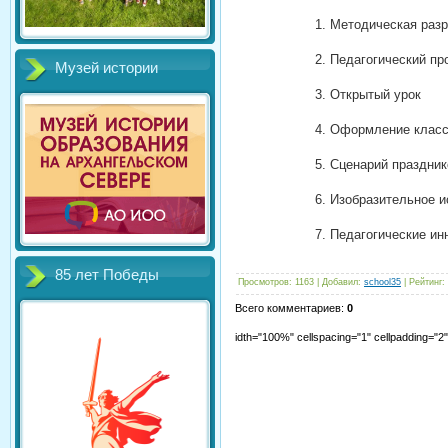
1. Методическая разр
2. Педагогический пр
Музей истории
3. Открытый урок
4. Оформление класса
5. Сценарий праздник
6. Изобразительное и
7. Педагогические ин
85 лет Победы
Просмотров
:
1163
|
Добавил
:
school35
|
Рейтинг
:
Всего комментариев
:
0
idth="100%" cellspacing="1" cellpadding="