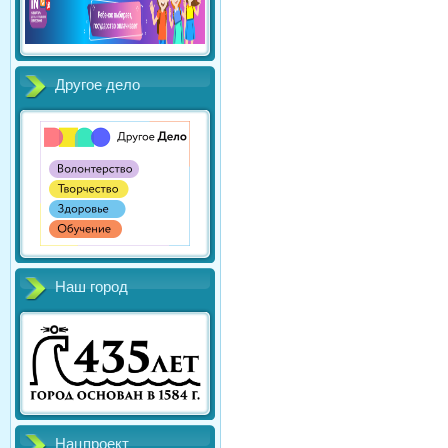
Другое дело
Наш город
Нацпроект