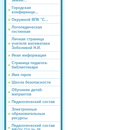
зимни...
Городская
конференци...
Окружной ВПК "С...
Логопедическая
гостинная
Личная страница
учителя математики
Зоболевой Н.И.
Иная информация
Страница педагога-
библиотекаря
Имя героя
Школа безопасности
Обучение детей-
мигрантов
Педагогический состав
Электронные
образовательные
ресурсы
Педагогический состав
МБОУ СШ № 35