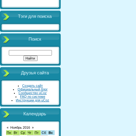
Тэги для поиска
Поиск
Друзья сайта
Создать сайт
Официальный блог
Сообщество uCoz
FAQ по системе
Инструкции для uCoz
Календарь
«
Ноябрь 2016
»
Пн
Вт
Ср
Чт
Пт
Сб
Вс