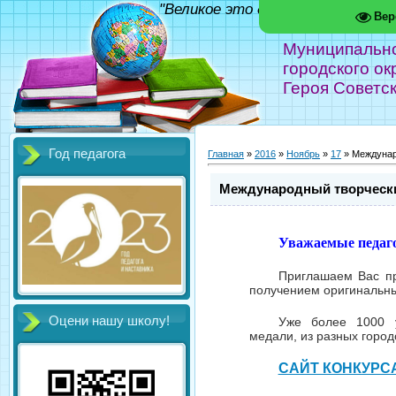
"Великое это дело - школа!" Фед
Вер
Муниципальн
городского ок
Героя Советс
Год педагога
Главная
»
2016
»
Ноябрь
»
17
» Междунар
Международный творческий
Уважаемые педаго
Приглашаем Вас пр
получением оригинальн
Оцени нашу школу!
Уже более 1000 у
медали, из разных город
САЙТ КОНКУРС