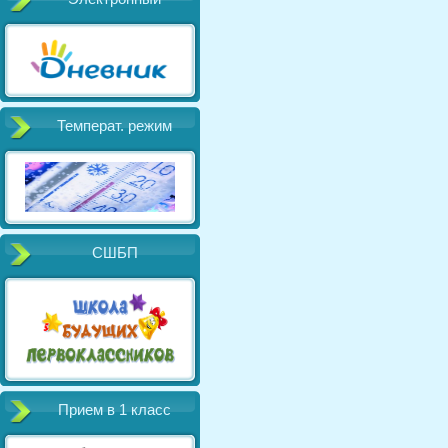
Температ. режим
СШБП
Прием в 1 класс